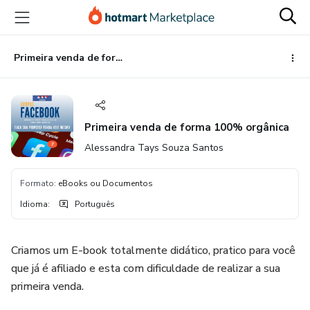
Ir
Ir
Ir
para
para
para
o
o
o
conteúdo
pagamento
rodapé
Primeira venda de forma 100% orgânica
principal
Primeira venda de forma 100% orgânica
Alessandra Tays Souza Santos
Formato
:
eBooks ou Documentos
Idioma
:
Português
Criamos um E-book totalmente didático, pratico para você
que já é afiliado e esta com dificuldade de realizar a sua
primeira venda.