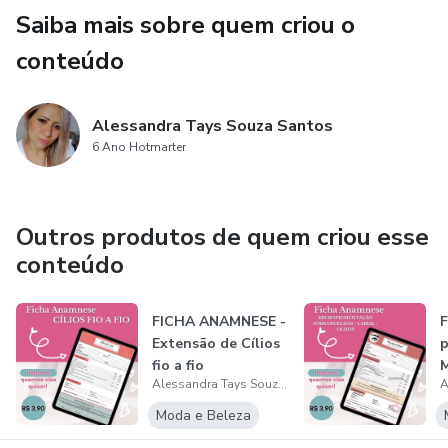
Saiba mais sobre quem criou o
conteúdo
Alessandra Tays Souza Santos
6 Ano Hotmarter
Outros produtos de quem criou esse
conteúdo
FICHA ANAMNESE -
F
Extensão de Cílios
p
fio a fio
M
Alessandra Tays Souza Santos
S
L
Moda e Beleza