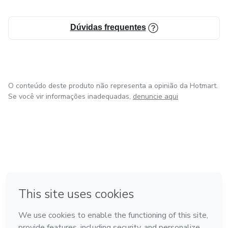
Dúvidas frequentes
O conteúdo deste produto não representa a opinião da Hotmart.
Se você vir informações inadequadas,
denuncie aqui
em Madrid
Feito com
❤
em Belo Horizonte
na Cidade do México
em Bogotá
em Amsterdam