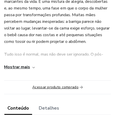
marcantes da vida. É uma mistura de alegria, descobertas
e, ao mesmo tempo, uma fase em que o corpo da mulher
passa por transformações profundas. Muitas mães
percebem mudanças inesperadas: a barriga parece não
voltar ao lugar, levantar-se da cama exige esforço, segurar
o bebê causa dor nas costas e até pequenas situações
como tossir ou rir podem projetar o abdômen.
Tudo isso é normal, mas não deve ser ignorado. O pós-
parto não é apenas um momento de adaptação emocional,
Mostrar mais
é também um período de reestruturação física. Seu corpo
precisa de tempo, cuidado e técnicas certas para recuperar
firmeza e estabilidade.
Acessar produto comprado
O problema é que ainda existem muitos mitos em torno
da recuperação. A sociedade pressiona para que as
mulheres “voltem ao corpo de antes” rapidamente, como
Conteúdo
Detalhes
se tudo fosse apenas questão de esforço ou de estética.