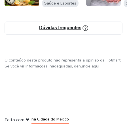
Saúde e Esportes
Dúvidas frequentes
O conteúdo deste produto não representa a opinião da Hotmart.
Se você vir informações inadequadas,
denuncie aqui
em Bogotá
em Amsterdam
em Madrid
na Cidade do México
Feito com
❤
em Belo Horizonte