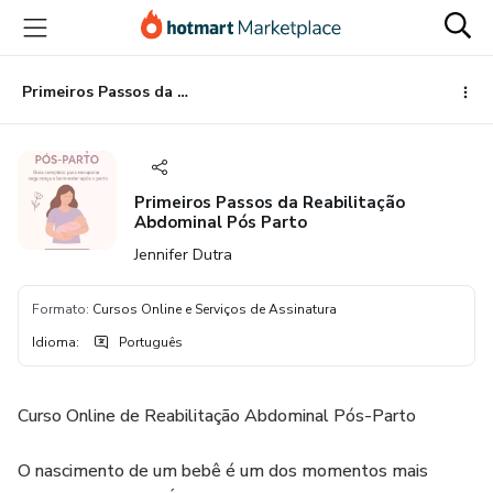
Ir
Ir
Ir
para
para
para
o
o
o
conteúdo
pagamento
rodapé
Primeiros Passos da Reabilitação Abdominal Pós Parto
principal
Primeiros Passos da Reabilitação
Abdominal Pós Parto
Jennifer Dutra
Formato
:
Cursos Online e Serviços de Assinatura
Idioma
:
Português
Curso Online de Reabilitação Abdominal Pós-Parto
O nascimento de um bebê é um dos momentos mais