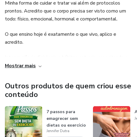
Minha forma de cuidar e tratar vai além de protocolos
criado especialmente para oferecer esse caminho seguro e
prontos. Acredito que o corpo precisa ser visto como um
acessível. Ele é totalmente online, com aulas curtas,
todo: físico, emocional, hormonal e comportamental.
práticas e legendadas, que podem ser assistidas no seu
tempo e no seu ritmo.
O que ensino hoje é exatamente o que vivo, aplico e
acredito.
Integro ciência, fisiologia e hábitos naturais, respeitando o
ritmo do corpo e a individualidade de cada mulher. Meu
Mostrar mais
trabalho é ajudar você a sair do controle excessivo e voltar
ao equilíbrio, com consciência, leveza e autonomia.
Outros produtos de quem criou esse
conteúdo
7 passos para
emagrecer sem
J
dietas ou exercício
Jennifer Dutra