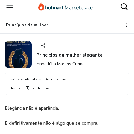
Ir
Ir
Ir
para
para
para
o
o
o
conteúdo
pagamento
rodapé
Princípios da mulher elegante
principal
Princípios da mulher elegante
Anna Júlia Martins Crema
Formato
:
eBooks ou Documentos
Idioma
:
Português
Elegância não é aparência.
E definitivamente não é algo que se compra.