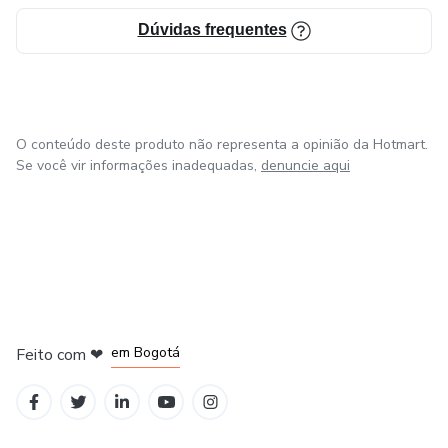
Dúvidas frequentes
- buscam mais presença, menos esforço
- querem ser respeitadas sem precisar elevar o tom
O conteúdo deste produto não representa a opinião da Hotmart.
Este não é um manual para parecer elegante.
Se você vir informações inadequadas,
denuncie aqui
É um convite para se tornar.
Para mulheres que entendem que elegância não é sobre
chamar atenção.
É sobre nunca precisar disso.
em Amsterdam
em Madrid
em Bogotá
Feito com
❤
em Belo Horizonte
na Cidade do México