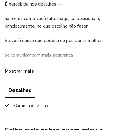
É percebida nos detalhes —
na forma como você fala, reage, se posiciona e,
principalmente, no que escolhe não fazer.
Se você sente que poderia se posicionar melhor,
se comunicar com mais segurança
ou simplesmente parar de se diminuir em situações que
Mostrar mais
não merecem sua energia…
Detalhes
este guia é para você.
Aqui, você não vai encontrar regras rígidas ou padrões
Garantia de 7 dias
inalcançáveis.
Você vai entender, na prática, os princípios que constroem