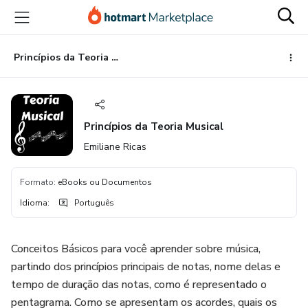
Ir
Ir
Ir
para
para
para
o
o
o
conteúdo
pagamento
rodapé
Princípios da Teoria Musical
principal
Princípios da Teoria Musical
Emiliane Ricas
Formato
:
eBooks ou Documentos
Idioma
:
Português
Conceitos Básicos para você aprender sobre música,
partindo dos princípios principais de notas, nome delas e
tempo de duração das notas, como é representado o
pentagrama. Como se apresentam os acordes, quais os