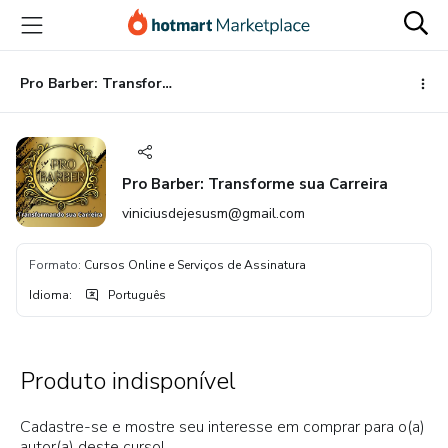
Ir
Ir
Ir
para
para
para
o
o
o
conteúdo
pagamento
rodapé
Pro Barber: Transforme sua Carreira
principal
Pro Barber: Transforme sua Carreira
viniciusdejesusm@gmail.com
Formato
:
Cursos Online e Serviços de Assinatura
Idioma
:
Português
Produto indisponível
Cadastre-se e mostre seu interesse em comprar para o(a)
autor(a) deste curso!