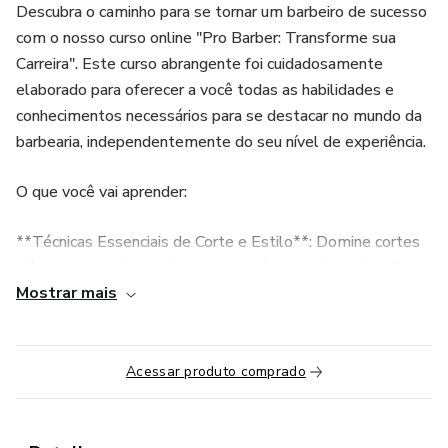
Descubra o caminho para se tornar um barbeiro de sucesso
com o nosso curso online "Pro Barber: Transforme sua
Carreira". Este curso abrangente foi cuidadosamente
elaborado para oferecer a você todas as habilidades e
conhecimentos necessários para se destacar no mundo da
barbearia, independentemente do seu nível de experiência.
O que você vai aprender:
**Técnicas Essenciais de Corte e Estilo**: Domine cortes
clássicos e modernos, bem como técnicas de estilização
Mostrar mais
de barba.
**Ferramentas e Produtos**: Aprenda a escolher e utilizar
as ferramentas e produtos certos para cada tipo de cabelo
Acessar produto comprado
e barba.
**Higiene e Segurança**: Práticas fundamentais para