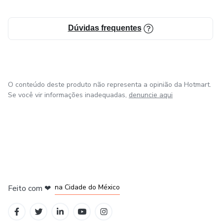
Transforme sua paixão em uma carreira de sucesso com o
"Pro Barber: Transforme sua Carreira". Inscreva-se agora e
Dúvidas frequentes
dê o primeiro passo para se tornar um barbeiro profissional
e respeitado!
O conteúdo deste produto não representa a opinião da Hotmart.
Se você vir informações inadequadas,
denuncie aqui
em Bogotá
em Amsterdam
em Madrid
na Cidade do México
Feito com
❤
em Belo Horizonte