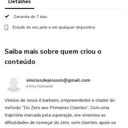
Detalhes
garantir um ambiente seguro e higiênico para você e seus
clientes.
Garantia de 7 dias
Estude do seu jeito e em qualquer dispositivo
**Atendimento ao Cliente**: Desenvolva habilidades de
comunicação e atendimento para fidelizar seus clientes.
Saiba mais sobre quem criou o
- **Gestão de Barbearia**: Dicas e estratégias para
administrar e promover seu próprio negócio de barbearia.
conteúdo
Por que escolher o Pro Barber?
viniciusdejesusm@gmail.com
**Aulas Interativas**: Vídeos, tutoriais e materiais de
6 Ano Hotmarter
apoio que facilitam o aprendizado.
Vinicius de Jesus é barbeiro, empreendedor e criador do
método “Do Zero aos Primeiros Clientes”. Com uma
**Instrutores Experientes**: Aprenda com barbeiros
trajetória marcada pela superação, ele vivenciou as
renomados que compartilham suas experiências e
dificuldades de começar do zero, sem clientes, apoio ou
segredos do sucesso.