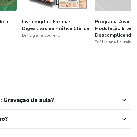
do o
Livro digital: Enzimas
Programa Avança
Digestivas na Prática Clínica
Modulação Intesti
Descomplicando o
Drª Ligiane Loureiro
Drª Ligiane Loureiro
l: Gravação da aula?
so?