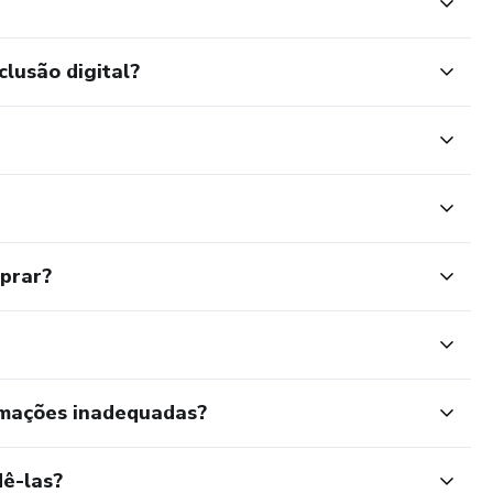
clusão digital?
mprar?
rmações inadequadas?
ê-las?