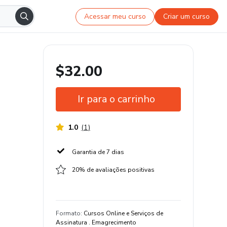
Acessar meu curso
Criar um curso
$32.00
Ir para o carrinho
1.0
(
1
)
Garantia de 7 dias
20% de avaliações positivas
Formato
:
Cursos Online e Serviços de
Assinatura . Emagrecimento