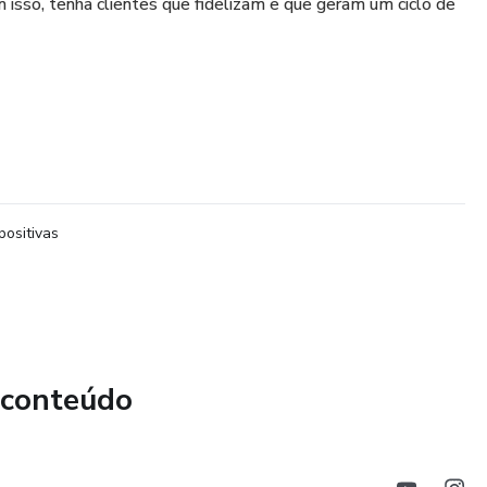
m isso, tenha clientes que fidelizam e que geram um ciclo de
positivas
 conteúdo