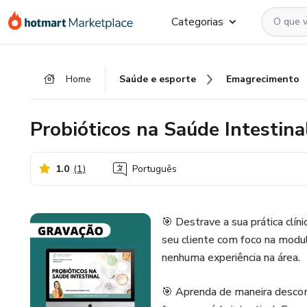
Ir
Ir
Ir
Categorias
para
para
para
o
o
o
conteúdo
pagamento
rodapé
Home
Saúde e esporte
Emagrecimento
principal
Probióticos na Saúde Intestina
1.0
(
1
)
Português
🎯 Destrave a sua prática clín
seu cliente com foco na modu
nenhuma experiência na área.
🎯 Aprenda de maneira descom