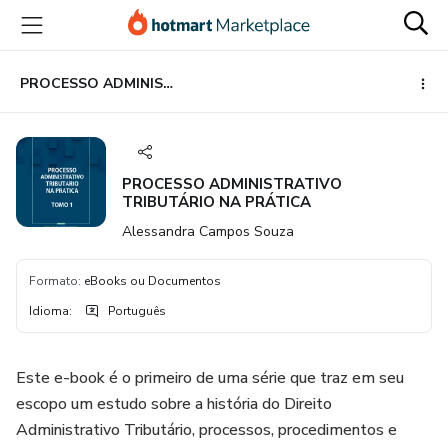
Ir
Ir
Ir
para
para
para
o
o
o
conteúdo
pagamento
rodapé
PROCESSO ADMINISTRATIVO TRIBUTÁRIO NA PRÁTICA
principal
PROCESSO ADMINISTRATIVO
TRIBUTÁRIO NA PRÁTICA
Alessandra Campos Souza
Formato
:
eBooks ou Documentos
Idioma
:
Português
Este e-book é o primeiro de uma série que traz em seu
escopo um estudo sobre a história do Direito
Administrativo Tributário, processos, procedimentos e