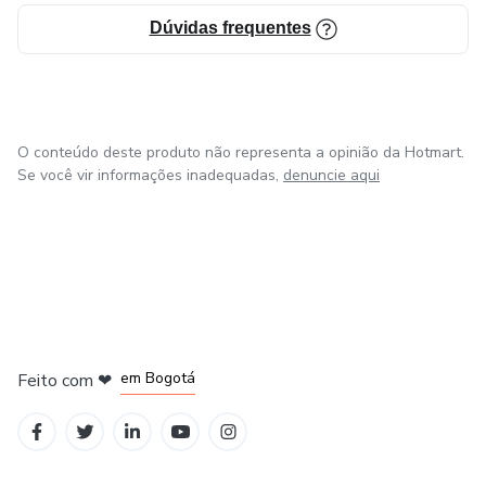
mais sobre si mesmos e ressignificar sua trajetória.
Dúvidas frequentes
Seu trabalho nasce do encontro entre o Direito e a
Psicanálise: o desejo de compreender as leis que nos
regem — externas ou internas — e, a partir disso, abrir
espaço para escolhas mais livres, conscientes e
O conteúdo deste produto não representa a opinião da Hotmart.
Se você vir informações inadequadas,
denuncie aqui
sustentáveis.
em Amsterdam
em Madrid
em Bogotá
Feito com
❤
em Belo Horizonte
na Cidade do México