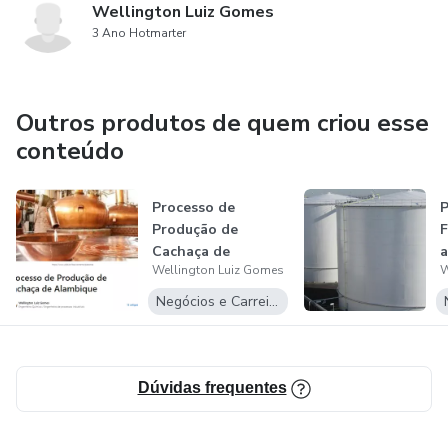
Wellington Luiz Gomes
3 Ano Hotmarter
Outros produtos de quem criou esse
conteúdo
Processo de
P
Produção de
Cachaça de
a
Wellington Luiz Gomes
W
Alambique
S
Negócios e Carreira
Dúvidas frequentes