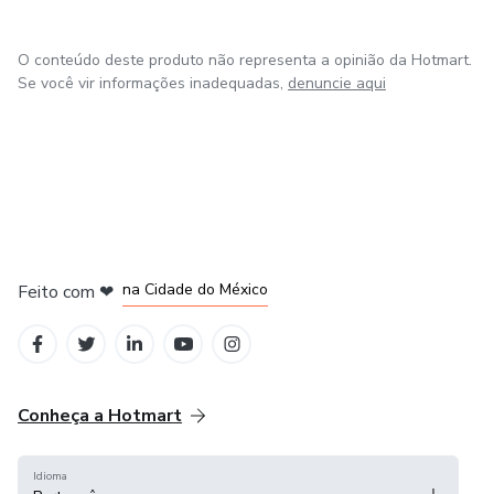
O conteúdo deste produto não representa a opinião da Hotmart.
Se você vir informações inadequadas,
denuncie aqui
em Bogotá
em Amsterdam
em Madrid
na Cidade do México
Feito com
❤
em Belo Horizonte
Conheça a Hotmart
Idioma