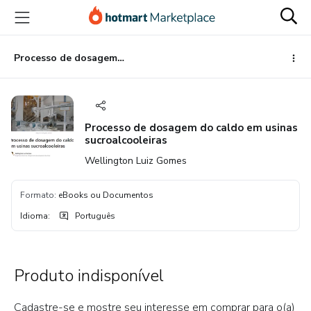
Ir
Ir
Ir
para
para
para
o
o
o
conteúdo
pagamento
rodapé
Processo de dosagem do caldo em usinas sucroalcooleiras
principal
Processo de dosagem do caldo em usinas
sucroalcooleiras
Wellington Luiz Gomes
Formato
:
eBooks ou Documentos
Idioma
:
Português
Produto indisponível
Cadastre-se e mostre seu interesse em comprar para o(a)