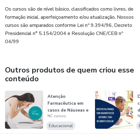
Os cursos são de nível básico, classificados como livres, de
formação inicial, aperfeiçoamento e/ou atualização. Nossos
cursos são amparados conforme Lei nº 9.394/96, Decreto
Presidencial n° 5.154/2004 e Resolução CNE/CEB nº
04/99
Outros produtos de quem criou esse
conteúdo
Atenção
D
Farmacêutica em
c
casos de Náuseas e
d
NC cursos.
N
Vômitos
n
Educacional