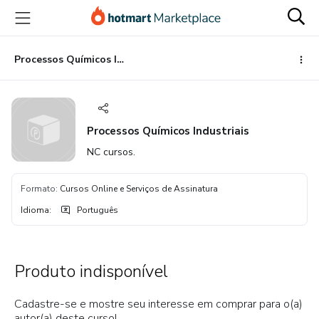
Ir
Ir
Ir
para
para
para
o
o
o
conteúdo
pagamento
rodapé
Processos Químicos Industriais
principal
Processos Químicos Industriais
NC cursos.
Formato
:
Cursos Online e Serviços de Assinatura
Idioma
:
Português
Produto indisponível
Cadastre-se e mostre seu interesse em comprar para o(a)
autor(a) deste curso!