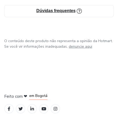
Dúvidas frequentes
O conteúdo deste produto não representa a opinião da Hotmart.
Se você vir informações inadequadas,
denuncie aqui
em Amsterdam
em Madrid
em Bogotá
Feito com
❤
em Belo Horizonte
na Cidade do México