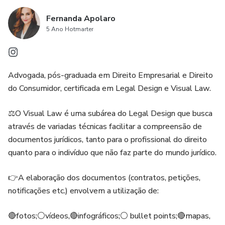
infográficos, bullet points e mapas. Isso torna o
Fernanda Apolaro
documento mais dinâmico e visualmente atrativo,
5 Ano Hotmarter
facilitando a compreensão das informações e destacando
pontos importantes.
Advogada, pós-graduada em Direito Empresarial e Direito
4. Comunicação legal inovadora: O Visual Law propõe
do Consumidor, certificada em Legal Design e Visual Law.
novas formas de comunicação legal, sendo considerado o
futuro da advocacia e do universo jurídico. Ao utilizar esse
⚖️O Visual Law é uma subárea do Legal Design que busca
produto, o usuário estará se atualizando e adotando uma
através de variadas técnicas facilitar a compreensão de
abordagem inovadora na elaboração de documentos
documentos jurídicos, tanto para o profissional do direito
jurídicos, o que pode trazer vantagens competitivas e
quanto para o indivíduo que não faz parte do mundo jurídico.
melhorar a eficiência do trabalho jurídico.
👉A elaboração dos documentos (contratos, petições,
notificações etc.) envolvem a utilização de:
🔴fotos;⚪vídeos,🔴infográficos;⚪ bullet points;🔴mapas,