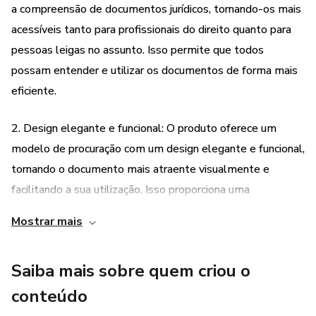
a compreensão de documentos jurídicos, tornando-os mais
acessíveis tanto para profissionais do direito quanto para
pessoas leigas no assunto. Isso permite que todos
possam entender e utilizar os documentos de forma mais
eficiente.
2. Design elegante e funcional: O produto oferece um
modelo de procuração com um design elegante e funcional,
tornando o documento mais atraente visualmente e
facilitando a sua utilização. Isso proporciona uma
experiência mais agradável ao usuário e transmite uma
Mostrar mais
imagem profissional.
Saiba mais sobre quem criou o
3. Utilização de recursos visuais: A elaboração dos
documentos jurídicos utilizando o Visual Law envolve a
conteúdo
utilização de recursos visuais como fotos, vídeos,