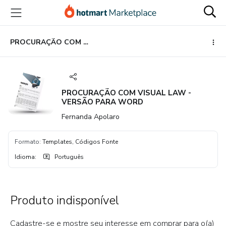
Ir
Ir
Ir
para
para
para
o
o
o
conteúdo
pagamento
rodapé
PROCURAÇÃO COM VISUAL LAW - VERSÃO PARA WORD
principal
PROCURAÇÃO COM VISUAL LAW -
VERSÃO PARA WORD
Fernanda Apolaro
Formato
:
Templates, Códigos Fonte
Idioma
:
Português
Produto indisponível
Cadastre-se e mostre seu interesse em comprar para o(a)