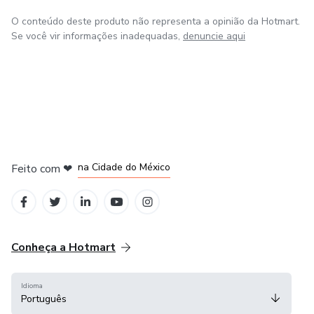
O conteúdo deste produto não representa a opinião da Hotmart.
Se você vir informações inadequadas,
denuncie aqui
em Bogotá
em Amsterdam
em Madrid
na Cidade do México
Feito com
❤
em Belo Horizonte
Conheça a Hotmart
Idioma
Português