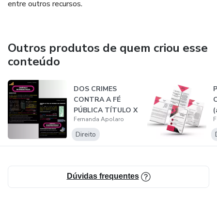
entre outros recursos.
Outros produtos de quem criou esse
conteúdo
DOS CRIMES
P
CONTRA A FÉ
PÚBLICA TÍTULO X
(
Fernanda Apolaro
F
(Artigos 289 A
g
311...
Direito
Dúvidas frequentes