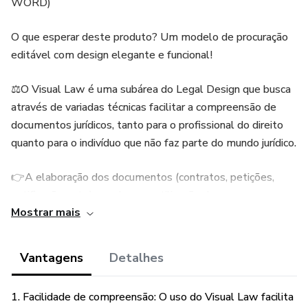
WORD)
O que esperar deste produto? Um modelo de procuração
editável com design elegante e funcional!
⚖️O Visual Law é uma subárea do Legal Design que busca
através de variadas técnicas facilitar a compreensão de
documentos jurídicos, tanto para o profissional do direito
quanto para o indivíduo que não faz parte do mundo jurídico.
👉A elaboração dos documentos (contratos, petições,
notificações etc.) envolvem a utilização de:
Mostrar mais
🔴fotos;⚪vídeos,🔴infográficos;⚪ bullet points;🔴mapas,
entre outros recursos.
Vantagens
Detalhes
⚖️O Visual Law propõe novas formas de comunicação
legal, é o futuro da advocacia e do universo
1. Facilidade de compreensão: O uso do Visual Law facilita