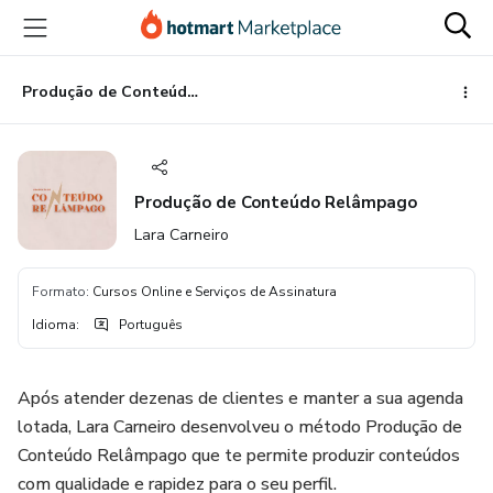
Ir
Ir
Ir
para
para
para
o
o
o
conteúdo
pagamento
rodapé
Produção de Conteúdo Relâmpago
principal
Produção de Conteúdo Relâmpago
Lara Carneiro
Formato
:
Cursos Online e Serviços de Assinatura
Idioma
:
Português
Após atender dezenas de clientes e manter a sua agenda
lotada, Lara Carneiro desenvolveu o método Produção de
Conteúdo Relâmpago que te permite produzir conteúdos
com qualidade e rapidez para o seu perfil.