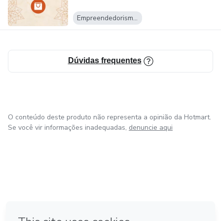
Empreendedorismo Digital
Dúvidas frequentes
O conteúdo deste produto não representa a opinião da Hotmart.
Se você vir informações inadequadas,
denuncie aqui
em Amsterdam
em Madrid
em Bogotá