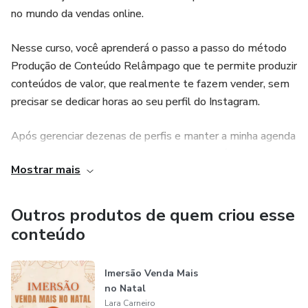
no mundo da vendas online.
Nesse curso, você aprenderá o passo a passo do método
Produção de Conteúdo Relâmpago que te permite produzir
conteúdos de valor, que realmente te fazem vender, sem
precisar se dedicar horas ao seu perfil do Instagram.
Após gerenciar dezenas de perfis e manter a minha agenda
lotada, eu, Lara Carneiro, desenvolvi esse método que
Mostrar mais
aplico nos perfis dos meus clientes e que tem sucesso
validado. E agora, é a sua vez de aprender um método que
te permite produzir conteúdos com qualidade e rapidez e
Outros produtos de quem criou esse
aumentar seu engajamento e as suas vendas, de uma vez
conteúdo
por todas.
Imersão Venda Mais
no Natal
Lara Carneiro