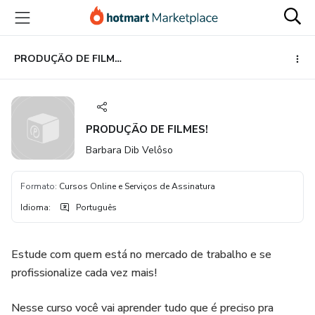
Ir
Ir
Ir
para
para
para
o
o
o
conteúdo
pagamento
rodapé
PRODUÇÃO DE FILMES!
principal
PRODUÇÃO DE FILMES!
Barbara Dib Velôso
Formato
:
Cursos Online e Serviços de Assinatura
Idioma
:
Português
Estude com quem está no mercado de trabalho e se
profissionalize cada vez mais!
Nesse curso você vai aprender tudo que é preciso pra