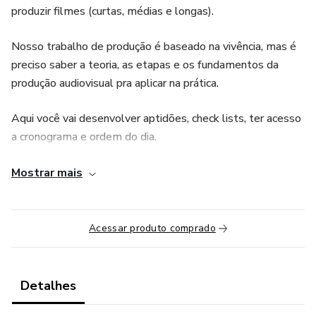
produzir filmes (curtas, médias e longas).
Nosso trabalho de produção é baseado na vivência, mas é
preciso saber a teoria, as etapas e os fundamentos da
produção audiovisual pra aplicar na prática.
Aqui você vai desenvolver aptidões, check lists, ter acesso
a cronograma e ordem do dia.
E DE PRESENTE VOCÊ GANHA 2 AULAS:
Mostrar mais
1 - Você na produção convida Fernando Lira (Bebê)
Produtor do filme Cidade de Deus, da série Pico da Neblina
Acessar produto comprado
- HBO e outros filmes feitos pela O2 Filmes
2 - Você na produção convida Tainã Steighen - 1 AD e
Detalhes
diretor criativo de filmes e séries.