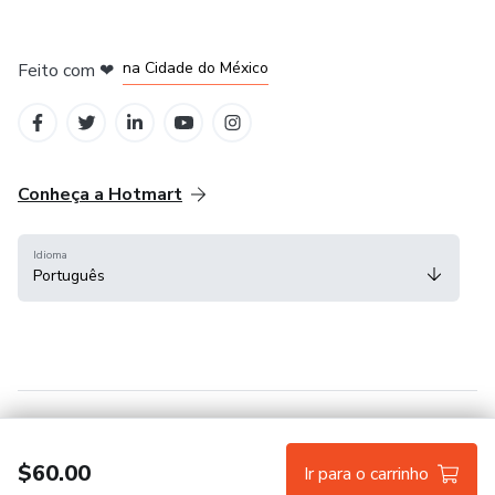
em Bogotá
em Amsterdam
em Madrid
na Cidade do México
Feito com
❤
em Belo Horizonte
Conheça a Hotmart
Idioma
Português
Central de ajuda
Termos
Privacidade
Cookies
$60.00
Ir para o carrinho