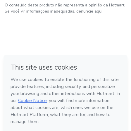
O conteúdo deste produto não representa a opinião da Hotmart.
Se você vir informações inadequadas,
denuncie aqui
em Amsterdam
em Madrid
em Bogotá
Feito com
❤
em Belo Horizonte
na Cidade do México
Conheça a Hotmart
Idioma
Português