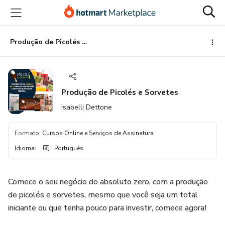
Ir
Ir
Ir
para
para
para
o
o
o
conteúdo
pagamento
rodapé
Produção de Picolés e Sorvetes
principal
Produção de Picolés e Sorvetes
Isabelli Dettone
Formato
:
Cursos Online e Serviços de Assinatura
Idioma
:
Português
Comece o seu negócio do absoluto zero, com a produção
de picolés e sorvetes, mesmo que você seja um total
iniciante ou que tenha pouco para investir, comece agora!