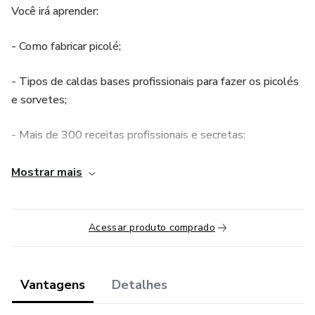
Você irá aprender:
- Como fabricar picolé;
- Tipos de caldas bases profissionais para fazer os picolés
e sorvetes;
- Mais de 300 receitas profissionais e secretas;
- Para que serve cada produto utilizado na fabricação;
Mostrar mais
- Máquinas e utensílios para fabricação de picolé;
Acessar produto comprado
- Passo a passo para começar a fabricação de picolés;
- Como embalar da maneira certa o picolé.
Vantagens
Detalhes