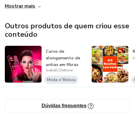
Mostrar mais
Possuo um site onde compartilho todo o meu crescimento
no mundo do marketing digital "
Outros produtos de quem criou esse
www.crescernodigital.com.br "
conteúdo
Atualmente utilizo o pinterest como minha maior fonte de
tráfego para o site.
Curso de
R
alongamento de
I
unhas em fibras
Também possuo formação em técnico em logística, mas
Isabelli Dettone
nunca atuei na área.
Moda e Beleza
Dúvidas frequentes