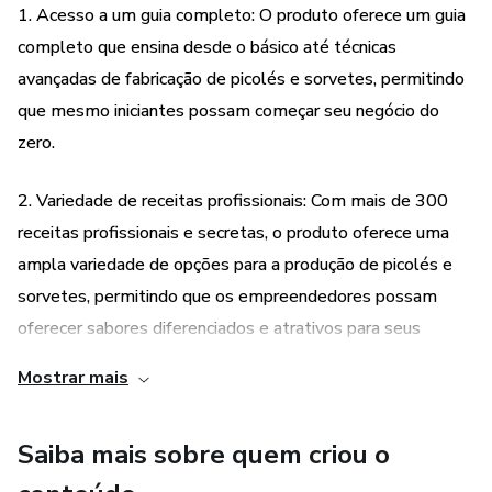
1. Acesso a um guia completo: O produto oferece um guia
completo que ensina desde o básico até técnicas
avançadas de fabricação de picolés e sorvetes, permitindo
que mesmo iniciantes possam começar seu negócio do
zero.
2. Variedade de receitas profissionais: Com mais de 300
receitas profissionais e secretas, o produto oferece uma
ampla variedade de opções para a produção de picolés e
sorvetes, permitindo que os empreendedores possam
oferecer sabores diferenciados e atrativos para seus
clientes.
Mostrar mais
3. Conhecimento sobre ingredientes e equipamentos: O
Saiba mais sobre quem criou o
produto também ensina para que serve cada produto
utilizado na fabricação, além de apresentar as máquinas e