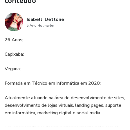
conteúdo
utensílios necessários para a produção de picolés. Isso
permite que os empreendedores tenham um
Isabelli Dettone
conhecimento completo sobre os ingredientes e
5 Ano Hotmarter
equipamentos necessários para o negócio.
26 Anos;
4. Orientação sobre embalagem adequada: Além de
Capixaba;
ensinar a fabricação dos picolés, o produto também
oferece orientações sobre como embalar corretamente os
Vegana;
produtos. Isso é fundamental para garantir a qualidade e a
apresentação dos picolés, tornando-os mais atrativos para
Formada em Técnico em Informática em 2020;
os consumidores.
Atualmente atuando na área de desenvolvimento de sites,
desenvolvimento de lojas virtuais, landing pages, suporte
em informática, marketing digital e social mídia.
Sou apaixonada por design e principalmente pelo canva!