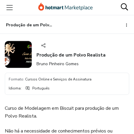
Ir
Ir
Ir
para
para
para
o
o
o
conteúdo
pagamento
rodapé
Produção de um Polvo Realista
principal
Produção de um Polvo Realista
Bruno Pinheiro Gomes
Formato
:
Cursos Online e Serviços de Assinatura
Idioma
:
Português
Curso de Modelagem em Biscuit para produção de um
Polvo Realista.
Não há a necessidade de conhecimentos prévios ou