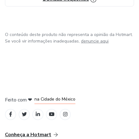
O conteúdo deste produto não representa a opinião da Hotmart.
Se você vir informações inadequadas,
denuncie aqui
em Bogotá
em Amsterdam
em Madrid
na Cidade do México
Feito com
❤
em Belo Horizonte
Conheça a Hotmart