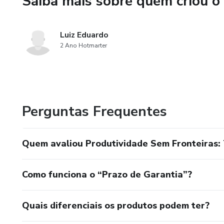
Saiba mais sobre quem criou o
✅ Como construir uma rede de
crescimento
Luiz Eduardo
2 Ano Hotmarter
Com uma abordagem prática e m
aplicáveis a diferentes estilo
sem sacrificar sua saúde ment
📖 Se você quer elevar sua pro
Perguntas Frequentes
profissional, este livro é para 
Quem avaliou Produtividade Sem Fronteiras: 
Como funciona o “Prazo de Garantia”?
Quais diferenciais os produtos podem ter?