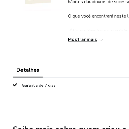
hábitos duradouros de sucess
O que você encontrará neste li
✅ Como transformar sua rotin
Mostrar mais
✅ Técnicas de gerenciamento 
Eisenhower
✅ Estratégias para definir me
Detalhes
✅ Métodos para fortalecer a 
Garantia de 7 dias
crescimento
✅ A importância do autocuidad
✅ Dicas de comunicação efica
profissional