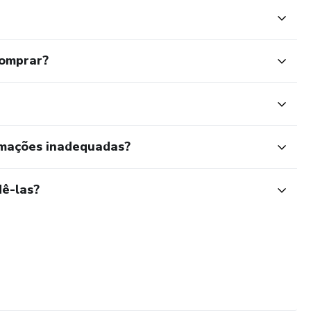
comprar?
rmações inadequadas?
ê-las?