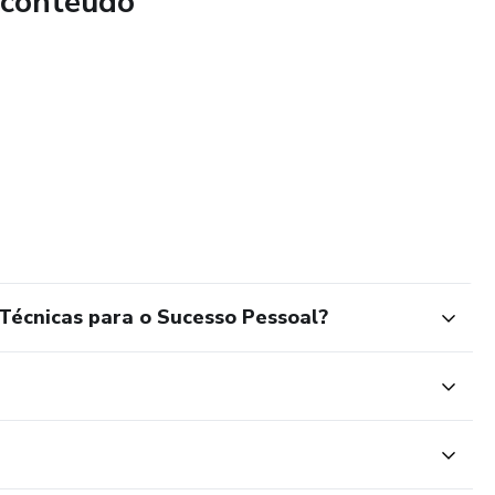
 conteúdo
 apoio e encontrar mentores para impulsionar seu
otivacional, este livro oferece ferramentas reais e
s de vida, permitindo que você desenvolva hábitos produtivos
al e emocional.
dutividade a outro nível e transformar sua vida pessoal e
você!
Técnicas para o Sucesso Pessoal?