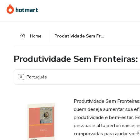
Ir
Ir
Ir
para
para
para
o
o
o
conteúdo
pagamento
rodapé
Home
Produtividade Sem Fronteiras: Técnicas para o Sucesso Pessoal
principal
Produtividade Sem Fronteiras:
Português
Produtividade Sem Fronteiras:
quem deseja aumentar sua efici
produtividade e bem-estar. Es
pessoal e alta performance, es
comprovadas para ajudar você a