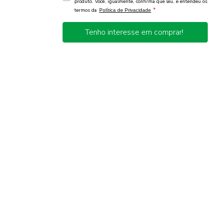
produto. Você, igualmente, confirma que leu, e entendeu os
*
termos da
Política de Privacidade
Tenho interesse em comprar!