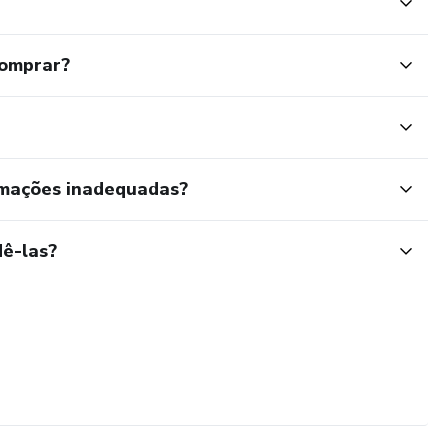
comprar?
rmações inadequadas?
ê-las?