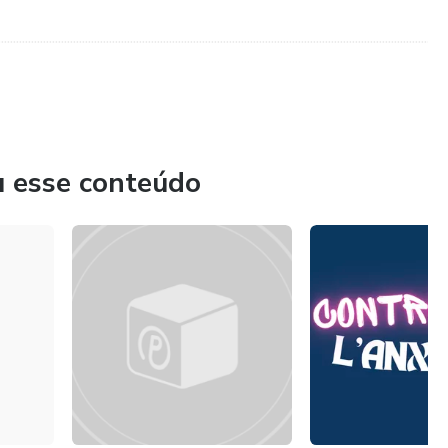
......................................................................................................................................................
u esse conteúdo