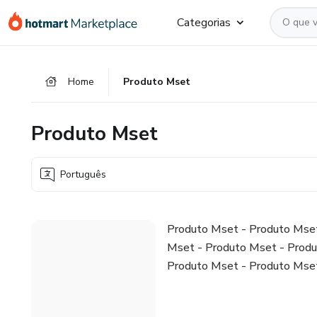
Ir
Ir
Ir
Categorias
para
para
para
o
o
o
conteúdo
pagamento
rodapé
Home
Produto Mset
principal
Produto Mset
Português
Produto Mset - Produto Mset
Mset - Produto Mset - Produ
Produto Mset - Produto Mset