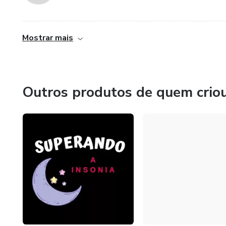
......................................................................................................................................
Mostrar mais
Outros produtos de quem crio