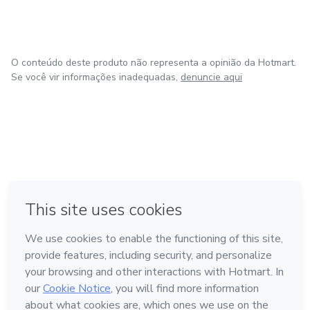
O conteúdo deste produto não representa a opinião da Hotmart.
Se você vir informações inadequadas,
denuncie aqui
em Amsterdam
em Madrid
em Bogotá
Feito com
❤
em Belo Horizonte
na Cidade do México
Conheça a Hotmart