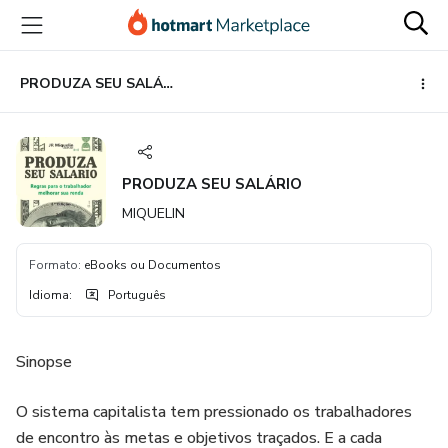
Ir
Ir
Ir
para
para
para
o
o
o
conteúdo
pagamento
rodapé
PRODUZA SEU SALÁRIO
principal
PRODUZA SEU SALÁRIO
MIQUELIN
Formato
:
eBooks ou Documentos
Idioma
:
Português
Sinopse
O sistema capitalista tem pressionado os trabalhadores
de encontro às metas e objetivos traçados. E a cada