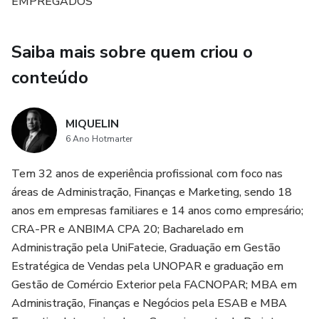
EMPREGADOS
melhores que, por consequência, produz melhorias na
própria renda.
Saiba mais sobre quem criou o
Esse livro apresenta várias regras simples e que quando
conteúdo
praticadas aumentam significativamente a qualidade de
vida e as chances de melhorar o próprio salário. Tornar-se
uma pessoa e profissional melhores e aumentar o próprio
MIQUELIN
salário só depende de você. Não perca essa chance.
6 Ano Hotmarter
Tem 32 anos de experiência profissional com foco nas
áreas de Administração, Finanças e Marketing, sendo 18
anos em empresas familiares e 14 anos como empresário;
CRA-PR e ANBIMA CPA 20; Bacharelado em
Administração pela UniFatecie, Graduação em Gestão
Estratégica de Vendas pela UNOPAR e graduação em
Gestão de Comércio Exterior pela FACNOPAR; MBA em
Administração, Finanças e Negócios pela ESAB e MBA