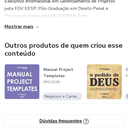
Executivo Internacional em Gerenciamento de Projetos
pela FGV EESP; Pós-Graduação em Direito Penal e
Processual Penal pela FACNOPAR; Exte...
Mostrar mais
Outros produtos de quem criou esse
conteúdo
Manual Project
Templates
M
MIQUELIN
Negócios e Carreira
Dúvidas frequentes