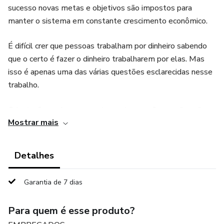
sucesso novas metas e objetivos são impostos para
manter o sistema em constante crescimento econômico.
É difícil crer que pessoas trabalham por dinheiro sabendo
que o certo é fazer o dinheiro trabalharem por elas. Mas
isso é apenas uma das várias questões esclarecidas nesse
trabalho.
Orientações sobre comportamentos e ações no dia a dia,
Mostrar mais
no trabalho, na vida particular, valores, como começar e
como se capacitar são abordadas neste livro para que o
trabalhador perceba que seu salário é o produto que ele
Detalhes
mesmo fabrica.
Garantia de 7 dias
Com uma linguagem simples e objetiva são apresentadas
regras para a melhor compreensão e aplicação dos
Para quem é esse produto?
conceitos para o leitor se tornar uma pessoa e profissional