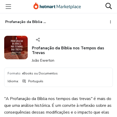
Ir
Ir
Ir
para
para
para
o
o
o
conteúdo
pagamento
rodapé
Profanação da Bíblia nos Tempos das Trevas
principal
Profanação da Bíblia nos Tempos das
Trevas
João Ewerton
Formato
:
eBooks ou Documentos
Idioma
:
Português
"A Profanação da Bíblia nos tempos das trevas" é mais do
que uma análise histórica. É um convite à reflexão sobre as
consequências dessas modificações e o impacto que elas