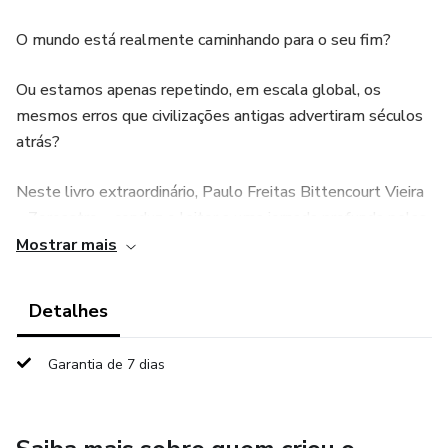
O mundo está realmente caminhando para o seu fim?
Ou estamos apenas repetindo, em escala global, os
mesmos erros que civilizações antigas advertiram séculos
atrás?
Neste livro extraordinário, Paulo Freitas Bittencourt Vieira
– Zoroastro – conduz o leitor a uma jornada profunda pelas
ameaças reais que cercam a humanidade e pelos sinais
Mostrar mais
proféticos que ecoam desde tempos remotos. A obra
combina história, espiritualidade, análise geopolítica, ciência
Detalhes
moderna e os grandes alertas das civilizações antigas,
trazendo uma visão completa do risco existencial que
Garantia de 7 dias
enfrentamos.
O que você encontrará neste livro: