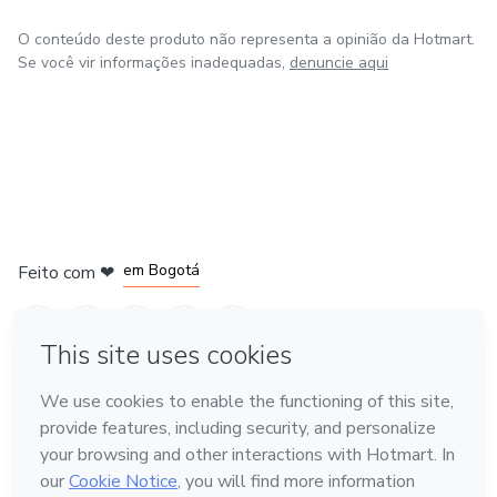
O conteúdo deste produto não representa a opinião da Hotmart.
Se você vir informações inadequadas,
denuncie aqui
em Amsterdam
em Madrid
em Bogotá
Feito com
❤
em Belo Horizonte
na Cidade do México
Conheça a Hotmart
Idioma
Português