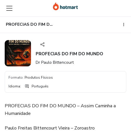
Ir
Ir
Ir
para
para
para
o
o
o
conteúdo
pagamento
rodapé
PROFECIAS DO FIM DO MUNDO
principal
PROFECIAS DO FIM DO MUNDO
Dr Paulo Bittencourt
Formato
:
Produtos Físicos
Idioma
:
Português
PROFECIAS DO FIM DO MUNDO – Assim Caminha a
Humanidade
Paulo Freitas Bittencourt Vieira – Zoroastro