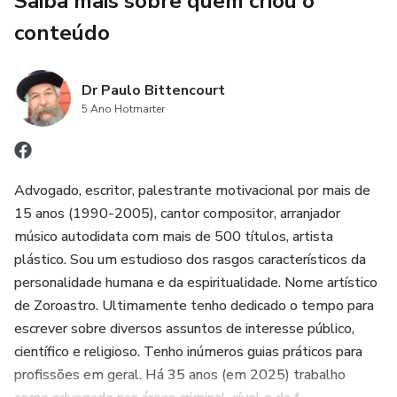
Saiba mais sobre quem criou o
✓ A verdade nua e crua sobre o avanço das armas de
conteúdo
destruição em massa
✓ Como o aquecimento global já ultrapassou limites
Dr Paulo Bittencourt
5 Ano Hotmarter
previstos
✓ A escalada silenciosa da tensão geopolítica internacional
Advogado, escritor, palestrante motivacional por mais de
✓ A convergência impressionante das profecias antigas
15 anos (1990-2005), cantor compositor, arranjador
músico autodidata com mais de 500 títulos, artista
✓ A possibilidade de um colapso nuclear global explicado
plástico. Sou um estudioso dos rasgos característicos da
de maneira didática
personalidade humana e da espiritualidade. Nome artístico
de Zoroastro. Ultimamente tenho dedicado o tempo para
✓ Estudos reais sobre Hiroshima, Nagasaki e simulações
escrever sobre diversos assuntos de interesse público,
atuais de guerra atômica
científico e religioso. Tenho inúmeros guias práticos para
profissões em geral. Há 35 anos (em 2025) trabalho
✓ O que Nostradamus, Baba Vanga, Edgar Cayce e