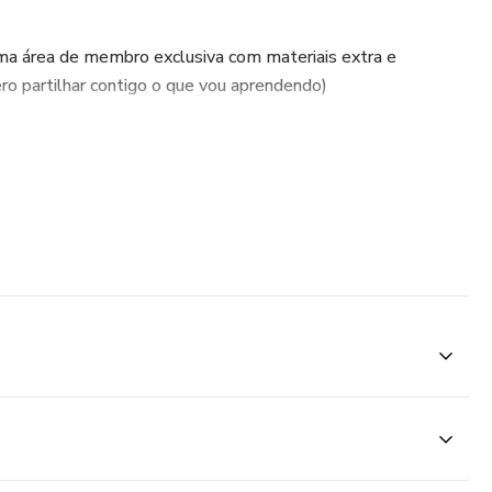
ma área de membro exclusiva com materiais extra e
ero partilhar contigo o que vou aprendendo)
eu email os dados de acesso ao produto
o gostares, devolvo o dinheiro, sem perguntas
cipais Inteligências Artificiais (ChatGPT, Gemini, Copilot e
que a lógica de comunicação é a mesma em todas.
tir:
 corrigir e preencher papéis.
guir: