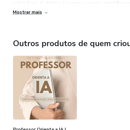
outras áreas. O objetivo é sempre o mesmo: simplificar p
✔ Módulo 5 – Recursos: fichas
Mostrar mais
✔ Módulo 6 – Avaliar: feedback
✔ Módulo 7 – O outro lado do 
Outros produtos de quem crio
✔ Módulo 8 – Ética e seguranç
-------------------
🛒 COMO COMPRAR:
1- Clica no botão laranja desta
2- Preenche os dados necessá
3- Escolhe como pagar (cartã
Professor Orienta a IA |