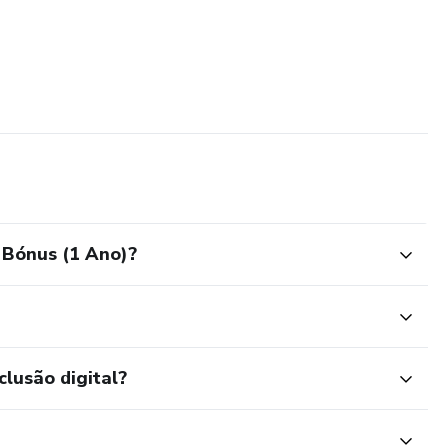
or de Informática há 20 anos. Uso IA todos os dias e partilho
inguagem simples e acessível.
 Bónus (1 Ano)?
clusão digital?