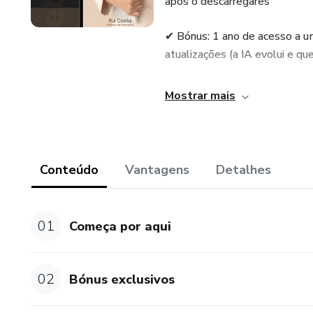
após o descarregares
✔ Bónus: 1 ano de acesso a u
atualizações (a IA evolui e qu
✔ Após a compra recebes no t
Mostrar mais
✔ Garantia de 15 dias – se nã
👉 Vais aprender a usar as prin
Conteúdo
Vantagens
Detalhes
outras) de forma prática, por
⚡ A transformação que vais sen
01
Começa por aqui
Hoje perdes horas a planificar,
02
Bónus exclusivos
Depois deste ebook vais conse