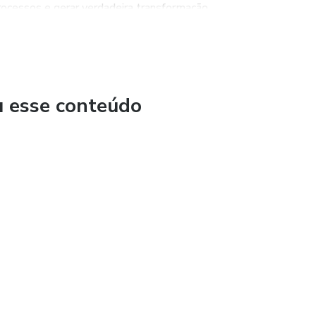
rocessos e gerar verdadeira transformação.
 diferenciadas e materiais visuais em segundos
 rápido, testes, rubricas e grelhas alinhadas
professor: apoio em relatórios e cargos
u esse conteúdo
a: proteção de dados e boas práticas
 página “Comprar” ou “Ir para o carrinho”.
rios para a compra.
o, MBWay ou multibanco).