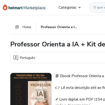
Ir
Ir
Ir
Categorias
para
para
para
o
o
o
conteúdo
pagamento
rodapé
Home
Professor Orienta a IA + Kit de Bónus (1 Ano)
principal
Professor Orienta a IA + Kit d
Português
📘 Ebook Professor Orienta a
👉 Lê esta descrição até ao f
✔ Livro digital em PDF (154 pág