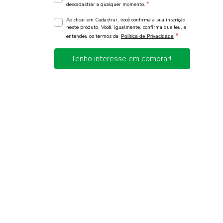
*
descadastrar a qualquer momento.
Ao clicar em Cadastrar, você confirma a sua inscrição
neste produto. Você, igualmente, confirma que leu, e
*
entendeu os termos da
Política de Privacidade
Tenho interesse em comprar!