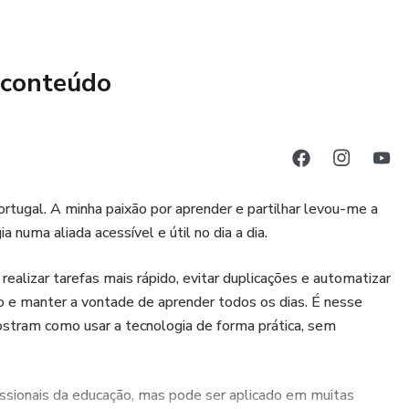
inutos
entes níveis
 conteúdo
utomatizados
o do ebook:
rtugal. A minha paixão por aprender e partilhar levou-me a
numa aliada acessível e útil no dia a dia.
partida, desafios e propósito
realizar tarefas mais rápido, evitar duplicações e automatizar
: o básico da IA, plataformas e kit essencial
to e manter a vontade de aprender todos os dias. É nesse
 a IA: prompts, exemplos, estruturas ESCOLA e EPAF,
stram como usar a tecnologia de forma prática, sem
 planos completos em minutos ou em conversa
issionais da educação, mas pode ser aplicado em muitas