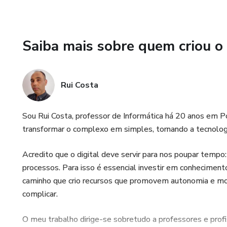
✔ Planificações prontas em m
✔ Recursos adaptados a difer
Saiba mais sobre quem criou o
✔ Feedback rápido e útil
✔ Relatórios e documentos a
Rui Costa
📖 O que vais encontrar dentr
Sou Rui Costa, professor de Informática há 20 anos em Po
transformar o complexo em simples, tornando a tecnologia 
✔ Módulo 1 – Início: ponto de 
Acredito que o digital deve servir para nos poupar tempo: 
✔ Módulo 2 – Primeiros passos
processos. Para isso é essencial investir em conhecimen
✔ Módulo 3 – Como falar com
caminho que crio recursos que promovem autonomia e mo
criação de assistentes
complicar.
✔ Módulo 4 – Planificações:
O meu trabalho dirige-se sobretudo a professores e prof