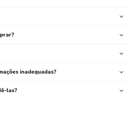
mprar?
rmações inadequadas?
ê-las?