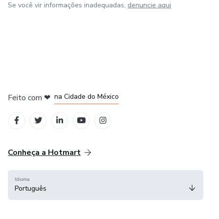
Se você vir informações inadequadas,
denuncie aqui
em Bogotá
em Amsterdam
em Madrid
na Cidade do México
Feito com
❤
em Belo Horizonte
Conheça a Hotmart
Idioma
Português