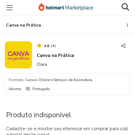
Ir
Ir
Ir
para
para
para
o
o
o
conteúdo
pagamento
rodapé
Canva na Prática
principal
4.8
(
4
)
Canva na Prática
Clara
Formato
:
Cursos Online e Serviços de Assinatura
Idioma
:
Português
Produto indisponível
Cadastre-se e mostre seu interesse em comprar para o(a)
autor(a) deste curso!