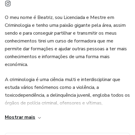
O meu nome é Beatriz, sou Licenciada e Mestre em
Criminologia e tenho uma paixão gigante pela área, assim
sendo e para conseguir partilhar e transmitir os meus
conhecimentos tirei um curso de formadora que me
permite dar formações e ajudar outras pessoas a ter mais
conhecimentos e informações de uma forma mais
económica.
A criminologia é uma ciência multi e interdisciplinar que
estuda vários fenómenos como a violência, a
toxicodependência, a delinquência juvenil, engloba todos os
órgãos de polícia criminal, ofensores e vítimas,
psicopatologias, avaliações psicológicas entre muitas
Mostrar mais
outras coisas. Portanto, estou aqui para partilhar com
vocês todo o meu conhecimento!