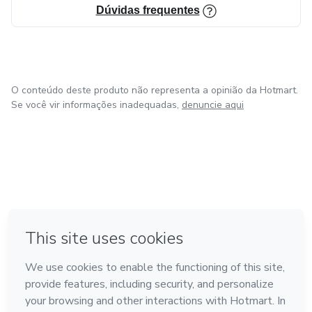
Dúvidas frequentes
Para aprender basta querer e eu estou aqui para ajudar!
O conteúdo deste produto não representa a opinião da Hotmart.
Se você vir informações inadequadas,
denuncie aqui
em Bogotá
em Amsterdam
em Madrid
na Cidade do México
Feito com
❤
em Belo Horizonte