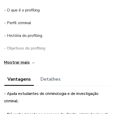
- O que é o profiling
- Perfil criminal
- História do profiling
- Objetivos do profiling
- Domínios de aplicação
Mostrar mais
- Ética no profiling
Vantagens
Detalhes
Este eBook é uma ótima ajuda e ferramenta para
entendermos um pouco o profiling criminal, a investigação,
- Ajuda estudantes de criminologia e de investigação
um pouco de Criminologia.
criminal;
Para todas as pessoas que gostam da área da