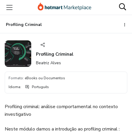
Ir
Ir
Ir
para
para
para
o
o
o
conteúdo
pagamento
rodapé
Profiling Criminal
principal
Profiling Criminal
Beatriz Alves
Formato
:
eBooks ou Documentos
Idioma
:
Português
Profiling criminal: análise comportamental no contexto
investigativo
Neste módulo damos a introdução ao profiling criminal :