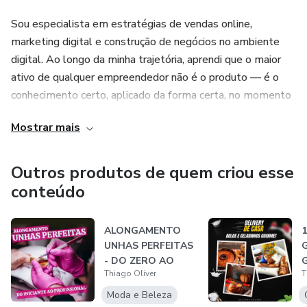
reais, seja trabalhando de forma autônoma ou como
Sou especialista em estratégias de vendas online,
profissional em empresas que buscam especialistas em
marketing digital e construção de negócios no ambiente
marketing digital.
digital. Ao longo da minha trajetória, aprendi que o maior
ativo de qualquer empreendedor não é o produto — é o
conhecimento certo, aplicado da forma certa, no momento
certo.
Mostrar mais
Minha missão é simples: transformar conhecimento em
resultado. Ensino estratégias comprovadas, práticas e
Outros produtos de quem criou esse
diretas ao ponto — funis de vendas, tráfego pago,
conteúdo
campanhas automatizadas e modelos de negócio que
funcionam enquanto você dorme.
ALONGAMENTO
UNHAS PERFEITAS
Nos meus programas, você não vai apenas aprender teoria.
- DO ZERO AO
Vai sair com um plano de ação real, ferramentas aplicáveis
Thiago Oliver
T
PROFISSIONAL
imediatamente e a clareza de saber exatamente o que
Moda e Beleza
fazer para atrair clientes, converter vendas e escalar sua