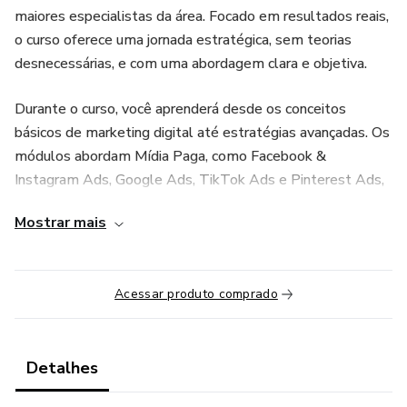
maiores especialistas da área. Focado em resultados reais,
o curso oferece uma jornada estratégica, sem teorias
desnecessárias, e com uma abordagem clara e objetiva.
Durante o curso, você aprenderá desde os conceitos
básicos de marketing digital até estratégias avançadas. Os
módulos abordam Mídia Paga, como Facebook &
Instagram Ads, Google Ads, TikTok Ads e Pinterest Ads,
ensinando a criar campanhas eficazes para gerar tráfego
Mostrar mais
qualificado e conversões. Além disso, você entenderá
como estruturar Funis de Vendas para transformar
visitantes em clientes e usar E-mail Marketing e
Acessar produto comprado
Automação para nutrir leads e aumentar as vendas.
O curso também inclui aulas sobre Copywriting e Design
Criativo, para ajudá-lo a criar anúncios que chamam a
Detalhes
atenção do público e escrever textos persuasivos que