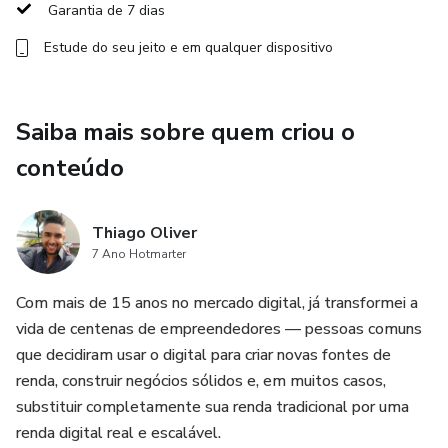
convertem. Utilizando ferramentas como Canva e
Garantia de 7 dias
PhotoSmart, você aprenderá a produzir conteúdos visuais
Estude do seu jeito e em qualquer dispositivo
de impacto.
Além de técnicas de marketing, o curso prepara você para
Saiba mais sobre quem criou o
atuar em profissões digitais de alto impacto, como Afiliado
Digital, Infoprodutor, Especialista em PLR (Private Label
conteúdo
Rights) e Freelancer Digital. Você aprenderá a escolher
produtos para promover como afiliado, criar seus próprios
Thiago Oliver
produtos digitais, e gerar renda com produtos de terceiros
7 Ano Hotmarter
por meio de PLR. Também aprenderá a oferecer serviços
como criação de campanhas de anúncios e automação de
Com mais de 15 anos no mercado digital, já transformei a
marketing para empresas e agências.
vida de centenas de empreendedores — pessoas comuns
que decidiram usar o digital para criar novas fontes de
Com foco em práticas que geram resultados concretos, o
renda, construir negócios sólidos e, em muitos casos,
curso fornece as habilidades necessárias para você se
substituir completamente sua renda tradicional por uma
destacar no mercado digital. Ao final, você terá a expertise
renda digital real e escalável.
para aplicar estratégias eficazes e alcançar resultados