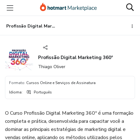
Ir
Ir
Ir
para
para
para
o
o
o
conteúdo
pagamento
rodapé
Profissão Digital Marketing 360º
principal
Profissão Digital Marketing 360º
Thiago Oliver
Formato
:
Cursos Online e Serviços de Assinatura
Idioma
:
Português
O Curso Profissão Digital Marketing 360º é uma formação
completa e prática, desenvolvida para capacitar você a
dominar as principais estratégias de marketing digital e
vendas online, aplicando os métodos utilizados pelos