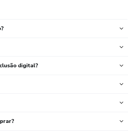
o?
clusão digital?
mprar?