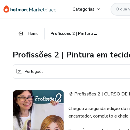
Ir
Ir
Ir
Categorias
para
para
para
o
o
o
conteúdo
pagamento
rodapé
Home
Profissões 2 | Pintura em tecido
principal
Profissões 2 | Pintura em tecid
Português
🎨 Profissões 2 | CURSO 
Chegou a segunda edição do n
encantador, completo e cheio d