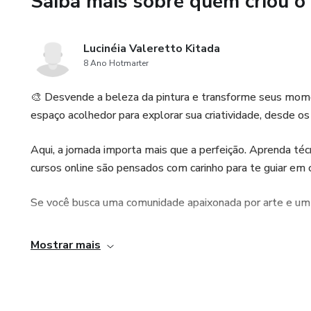
Saiba mais sobre quem criou o
• Como valorizar cada detalhe
🖨️ Inclui:
Lucinéia Valeretto Kitada
8 Ano Hotmarter
• Riscos em PDF;
🎨 Desvende a beleza da pintura e transforme seus mome
• Lista de materiais;
espaço acolhedor para explorar sua criatividade, desde os 
• Acesso às aulas gravadas;
Aqui, a jornada importa mais que a perfeição. Aprenda téc
cursos online são pensados com carinho para te guiar em 
• Grupo exclusivo de alunas pa
Se você busca uma comunidade apaixonada por arte e um a
✨ Este curso é para mulheres
inspiração para criar peças úni
Mostrar mais
Vamos pintar com calma, com 
🚀 Garanta sua vaga e venha p