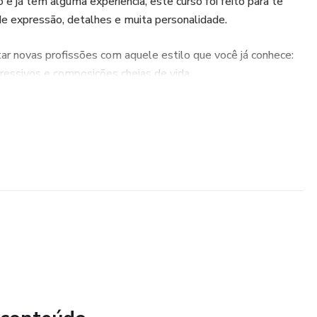
e já tem alguma experiência, este curso foi feito para te
de expressão, detalhes e muita personalidade.
tar novas profissões com aquele estilo que você já conhece:
pressivos e composições cheias de vida.
inho e será super didática, com passo a passo completo do
a etapa da pintura, sem cortes, como se estivesse comigo no
cabelos;
s e uniformes;
amento profissional;