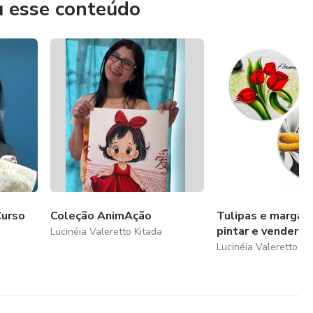
u esse conteúdo
arte — uma pincelada de cada vez. 💛
Curso
Coleção AnimAção
Tulipas e margari
pintar e vender
Lucinéia Valeretto Kitada
Lucinéia Valeretto Ki