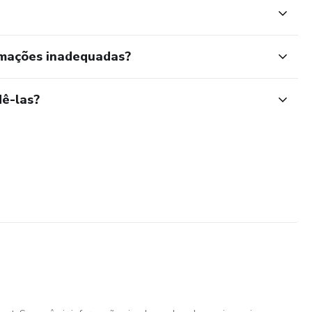
rmações inadequadas?
ê-las?