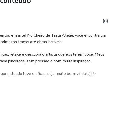
 conteúdo
 e criar composições encantadoras.
ntos em arte! No Cheiro de Tinta Ateliê, você encontra um
primeiros traços até obras incríveis.
nicas, relaxe e descubra o artista que existe em você. Meus
cada pincelada, sem pressão e com muita inspiração.
ra troca de experiências.
prendizado leve e eficaz, seja muito bem-vindo(a)! ✨
 que amam pintar, querem evoluir nas técnicas e buscam
cas e cheias de afeto.
prazer e com muito aprendizado!
intar comigo!