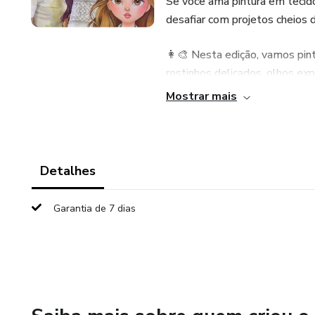
Se você ama pintura em tecido 
desafiar com projetos cheios 
👩‍🎨 Nesta edição, vamos pin
rostinhos delicados, olhos ex
Mostrar mais
Cada aula foi pensada com car
início ao fim — você verá cad
ateliê!
Detalhes
📚 Você vai aprender:
Garantia de 7 dias
• Técnicas de rostos, olhos e 
• Pintura de roupas, acessório
• Combinação de cores e acab