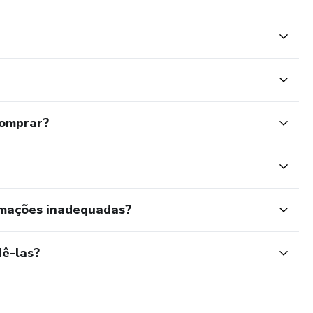
comprar?
rmações inadequadas?
ê-las?