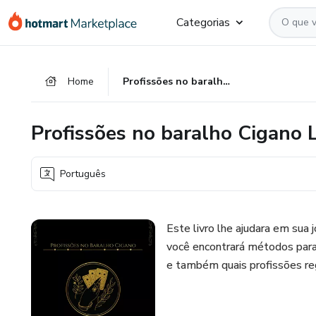
Ir
Ir
Ir
Categorias
para
para
para
o
o
o
conteúdo
pagamento
rodapé
Home
Profissões no baralho Cigano Lenormand
principal
Profissões no baralho Cigano
Português
Este livro lhe ajudara em sua
você encontrará métodos para 
e também quais profissões re