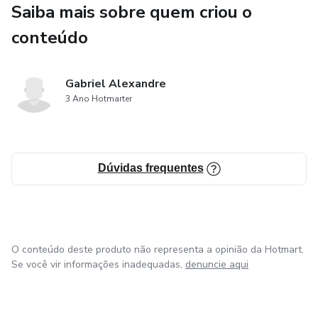
Saiba mais sobre quem criou o
às novas tecnologias.
conteúdo
Não fique para trás! Adquira já este ebook e se prepare
para um futuro em que a inteligência artificial será cada vez
Gabriel Alexandre
mais presente.
3 Ano Hotmarter
Dúvidas frequentes
O conteúdo deste produto não representa a opinião da Hotmart.
Se você vir informações inadequadas,
denuncie aqui