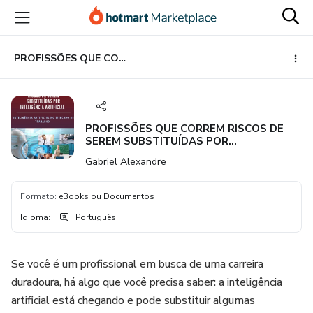
Ir
Ir
Ir
para
para
para
o
o
o
conteúdo
pagamento
rodapé
PROFISSÕES QUE CORREM RISCOS DE SEREM SUBSTITUÍDAS POR INTELIGÊNCIA ARTIFICIAL
principal
PROFISSÕES QUE CORREM RISCOS DE
SEREM SUBSTITUÍDAS POR
INTELIGÊNCIA ARTIFICIAL
Gabriel Alexandre
Formato
:
eBooks ou Documentos
Idioma
:
Português
Se você é um profissional em busca de uma carreira
duradoura, há algo que você precisa saber: a inteligência
artificial está chegando e pode substituir algumas