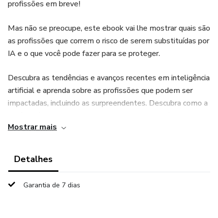
profissões em breve!
Mas não se preocupe, este ebook vai lhe mostrar quais são
as profissões que correm o risco de serem substituídas por
IA e o que você pode fazer para se proteger.
Descubra as tendências e avanços recentes em inteligência
artificial e aprenda sobre as profissões que podem ser
impactadas, incluindo as surpreendentes. Descubra como a
IA já está sendo utilizada em setores como saúde, finanças
Mostrar mais
e educação, e quais profissões serão as próximas a serem
automatizadas.
Detalhes
Além disso, este livro irá fornecer conselhos práticos e
orientações sobre como se preparar para as mudanças na
Garantia de 7 dias
sua profissão e garantir que você continue relevante no
mercado de trabalho. Aprenda habilidades valiosas que irão
mantê-lo à frente da concorrência e saiba como se adaptar