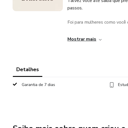
Talvez você até saiba que pre
passos.
Foi para mulheres como você 
✨ Em apenas 3 semanas, você 
Mostrar mais
✅ Soltar o que não é seu e se
✅ Clarear seus relacionamento
Detalhes
✅ Reconectar-se com a sua for
Garantia de 7 dias
Estud
Tudo isso de forma simples, 
você só precisa do seu celular
---