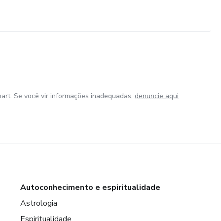
opósito e autoconhecimento profundo
 pesos e viver com mais leveza.
a diferença no seu corpo, nas suas relações e no seu olhar para
art. Se você vir informações inadequadas,
denuncie aqui
omece dia 06 de outubro.
Autoconhecimento e espiritualidade
Astrologia
Espiritualidade