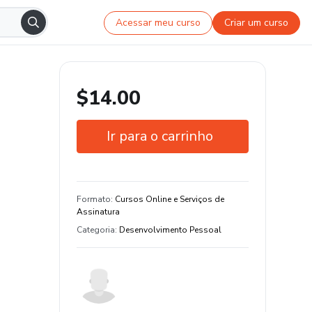
Acessar meu curso
Criar um curso
$14.00
Ir para o carrinho
Garantia de 7 dias
Estude do seu jeito e em qualquer
Formato
:
Cursos Online e Serviços de
dispositivo
Assinatura
Categoria
:
Desenvolvimento Pessoal