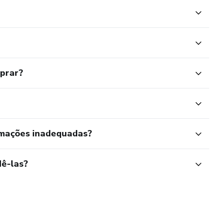
 registrar seus insights
inda recebem uma análise individual exclusiva com foco na
 de atenção
mprar?
rmações inadequadas?
cansadas ou sem clareza
ê-las?
vos e viver com mais leveza
al e profissional sem perder a si mesmas