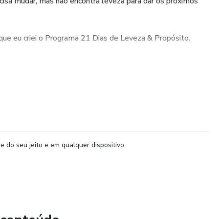
cisa mudar, mas não encontra leveza para dar os próximos
que eu criei o Programa 21 Dias de Leveza & Propósito.
vai aprender a:
 libertar de repetições que drenam sua energia
s e colocar cada um no seu devido lugar
ça e abrir espaço para o seu propósito de vida
e do seu jeito e em qualquer dispositivo
prática e transformadora, diretamente pelo WhatsApp —
 e alguns minutos por dia.