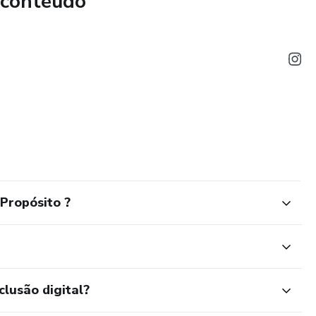
 conteúdo
tudo online, fácil de acompanhar)
s): para assistir no seu ritmo
: guiados por técnicas de Constelação Familiar, Coaching, PNL
vo): para acompanhar sua evolução dia a dia
Propósito ?
clusão digital?
pendo Padrões e Criando Leveza”