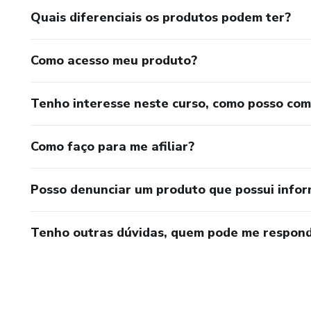
Quais diferenciais os produtos podem ter?
💎 Diário da Leveza (PDF) para
💎 As 10 primeiras inscritas a
Como acesso meu produto?
área da vida que mais precisa
Tenho interesse neste curso, como posso co
---
Como faço para me afiliar?
🌟 Para quem é?
Mulheres que:
Posso denunciar um produto que possui info
Sentem-se sobrecarregadas, 
Tenho outras dúvidas, quem pode me respond
Querem romper ciclos repetiti
Desejam equilibrar vida pesso