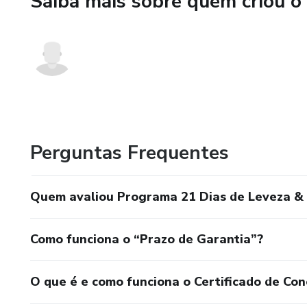
Saiba mais sobre quem criou o
📆 Como funciona?
Duração: 21 dias (3 semanas)
Formato: Grupo de WhatsApp (
Aulas semanais gravadas (áudio
Exercícios rápidos e profundos
Perguntas Frequentes
e Hipnose
Diário da Leveza (PDF exclusi
Quem avaliou Programa 21 Dias de Leveza & 
---
Como funciona o “Prazo de Garantia”?
🎁 Bônus Exclusivos
O que é e como funciona o Certificado de Con
💎 Meditação Sistêmica “Rom