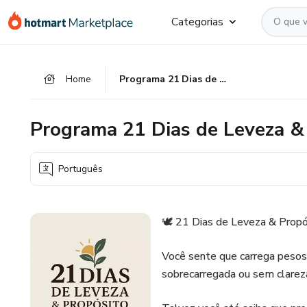
Ir
Ir
Ir
Categorias
para
para
para
o
o
o
conteúdo
pagamento
rodapé
Home
Programa 21 Dias de Leveza & Propósito
principal
Programa 21 Dias de Leveza &
Português
🕊️ 21 Dias de Leveza & Propó
Você sente que carrega pesos
sobrecarregada ou sem clarez