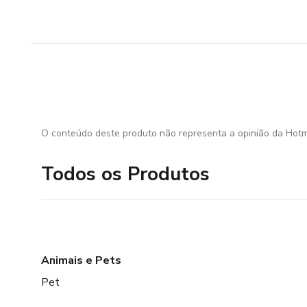
Buscam reconexão com seu pr
---
👉 Chegou a hora de soltar os
Em 21 dias você já vai sentir 
a vida.
O conteúdo deste produto não representa a opinião da Hotm
🔗 Garanta sua vaga agora e c
Todos os Produtos
Animais e Pets
Pet