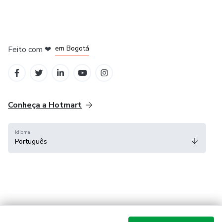
em Amsterdam
em Madrid
em Bogotá
Feito com
❤
em Belo Horizonte
na Cidade do México
Conheça a Hotmart
Idioma
Português
Central de ajuda
Termos
Privacidade
Cookies