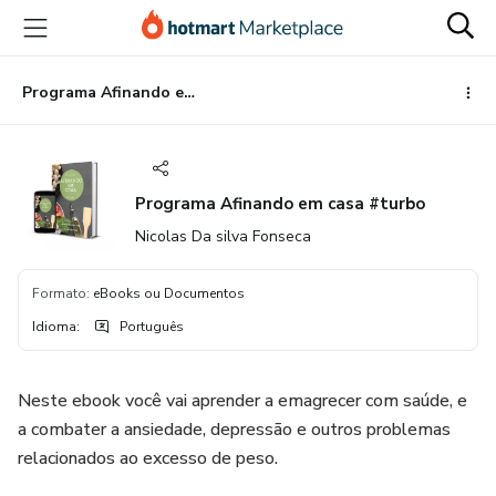
Ir
Ir
Ir
para
para
para
o
o
o
conteúdo
pagamento
rodapé
Programa Afinando em casa #turbo
principal
Programa Afinando em casa #turbo
Nicolas Da silva Fonseca
Formato
:
eBooks ou Documentos
Idioma
:
Português
Neste ebook você vai aprender a emagrecer com saúde, e
a combater a ansiedade, depressão e outros problemas
relacionados ao excesso de peso.