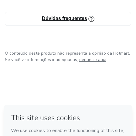
Dúvidas frequentes
O conteúdo deste produto não representa a opinião da Hotmart.
Se você vir informações inadequadas,
denuncie aqui
em Amsterdam
em Madrid
em Bogotá
Feito com
❤
em Belo Horizonte
na Cidade do México