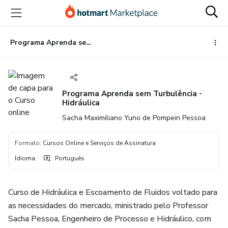
Ir
Ir
Ir
para
para
para
o
o
o
conteúdo
pagamento
rodapé
Programa Aprenda sem Turbulência - Hidráulica
principal
Programa Aprenda sem Turbulência -
Hidráulica
Sacha Maximiliano Yuno de Pompein Pessoa
Formato
:
Cursos Online e Serviços de Assinatura
Idioma
:
Português
Curso de Hidráulica e Escoamento de Fluidos voltado para
as necessidades do mercado, ministrado pelo Professor
Sacha Pessoa, Engenheiro de Processo e Hidráulico, com