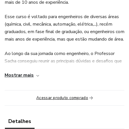
mais de 10 anos de experiência.
Esse curso é voltado para engenheiros de diversas áreas
(química, civil, mecânica, automação, elétrica,...), recém
graduados, em fase final de graduação, ou engenheiros com
mais anos de experiência, mas que estão mudando de área.
Ao longo da sua jornada como engenheiro, o Professor
Sacha conseguiu reunir as principais dúvidas e desafios que
os engenheiros têm quando entram no mercado de
Mostrar mais
trabalho, para trabalhar na área de projetos de engenharia,
consultoria ou no chão de fábrica.
Esse curso reúne os conceitos mais importantes, com
Acessar produto comprado
exercícios práticos e projetos, para fixar a matéria e
capacitar o engenheiro para resolver problemas comuns no
seu dia a dia.
Detalhes