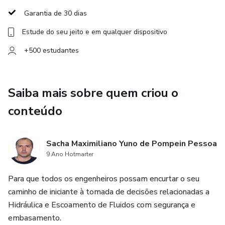
Ao final do curso, o aluno vai estar capacitado para avaliar
Garantia de 30 dias
qualitativa e quantitativamente sistemas de distribuição
Estude do seu jeito e em qualquer dispositivo
hidráulicos.
+500 estudantes
Saiba mais sobre quem criou o
conteúdo
Sacha Maximiliano Yuno de Pompein Pessoa
9 Ano Hotmarter
Para que todos os engenheiros possam encurtar o seu
caminho de iniciante à tomada de decisões relacionadas a
Hidráulica e Escoamento de Fluidos com segurança e
embasamento.