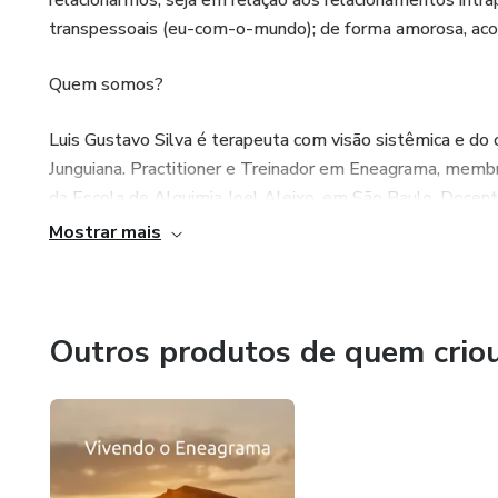
relacionarmos, seja em relação aos relacionamentos intra
transpessoais (eu-com-o-mundo); de forma amorosa, acolh
Quem somos?
Luis Gustavo Silva é terapeuta com visão sistêmica e do 
Junguiana. Practitioner e Treinador em Eneagrama, membr
da Escola de Alquimia Joel Aleixo, em São Paulo. Docen
Universidade Internacional da Paz (UNIPAZ), nas cidades de
Mostrar mais
Patrícia Pontes Passarelli Prado é terapeuta de visão int
Practitioner e Treinadora em Eneagrama, Master Practiti
Outros produtos de quem crio