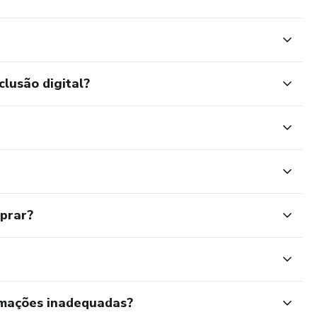
clusão digital?
mprar?
rmações inadequadas?