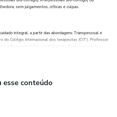
pessoais (eu-comigo), interpessoais (eu-contigo) ou
edora, sem julgamentos, críticas e culpas.
cuidado integral, a partir das abordagens Transpessoal e
o do Colégio Internacional dos terapeutas (CIT). Professor
te nas Especializações em Psicologia Transpessoal da
 Curitiba e Joinville.
egral, a partir das abordagens Transpessoal e Junguiana.
oner em PNL e Hipnose Ericksoriana.
u esse conteúdo