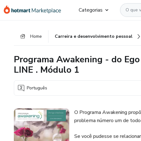
Ir
Ir
Ir
Categorias
para
para
para
o
o
o
conteúdo
pagamento
rodapé
Home
Carreira e desenvolvimento pessoal
principal
Programa Awakening - do Ego
LINE . Módulo 1
Português
O Programa Awakening propõe 
problema número um de todo 
Se você pudesse se relaciona