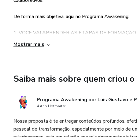
colaborativos.
De forma mais objetiva, aqui no Programa Awakening:
1. VOCÊ VAI APRENDER AS ETAPAS DE FORMAÇÃ
PRINCIPAIS DIMENSÕES HUMANAS (FÍSICA, EMOCI
Mostrar mais
NOS RELACIONAMENTOS .
2. TE ENTREGAREMOS O CONHECIMENTO SAGRAD
CLAREZA COMO TALVEZ VOCÊ NUNCA TENHA TIDO 
Saiba mais sobre quem criou o
SUA ESSÊNCIA.
Programa Awakening por Luis Gustavo e Pa
3. VOCÊ CONHECERÁ, DE FORMA MAIS PROFUNDA,
4 Ano Hotmarter
PARA INGRESSAR NO PROCESSO DE SUA CURA, O 
DESAFIOS QUE SURGEM NA BUSCA DA MELHOR V
Nossa proposta é te entregar conteúdos profundos, efeti
pessoal de transformação, especialmente por meio de um