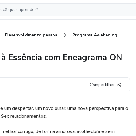
Desenvolvimento pessoal
Programa Awakening - do Ego à Essência com Eneagrama ON LINE . Módulo 1
 à Essência com Eneagrama ON
Compartilhar
um despertar, um novo olhar, uma nova perspectiva para o
Ser: relacionamentos.
r melhor contigo, de forma amorosa, acolhedora e sem