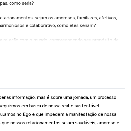
lpas, como seria?
elacionamentos, sejam os amorosos, familiares, afetivos,
, harmoniosos e colaborativo, como eles seriam?
ra relação com o mundo, compreendendo seu propósito de
 qual você existe, como seria?
 propõe uma nova forma de nos relacionarmos nessas três
ntigo, eu-com-o-mundo; tendo como base os ensinamentos
um sistema de autoconhecimento, autodesenvolvimento e,
em relação a nós quanto às pessoas com quem nos
penas informação, mas é sobre uma jornada, um processo
seguirmos em busca de nossa real e sustentável
cumulamos no Ego e que impedem a manifestação de nossa
 que nossos relacionamentos sejam saudáveis, amoroso e