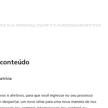
O DA SUA PERSONALIDADE E O FUNCIONAMENTO DAS
ONAL, MENTAL E TRANSPESSOAL) E SEUS IMPACTOS
O DA MANDALA DO ENEAGRAMA, QUE TE DARÁ UMA
SOBRE QUEM É VOCÊ, A PARTIR DO SEU EGO ATÉ A
 conteúdo
trícia
 ASPECTOS DA SUA CRIANÇA FERIDA, E OS CAMINHOS
QUE TE POSSIBILITARÁ ENFRENTAR OS MEDOS E
ERSÃO DOS SEUS RELACIONAMENTOS.
vos e afetivos, para que você ingresse no seu processo
 despertar, um novo olhar para uma nova maneira de nos