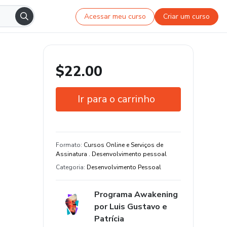
Acessar meu curso
Criar um curso
$22.00
Ir para o carrinho
Garantia de 7 dias
Certificado de conclusão
Formato
:
Cursos Online e Serviços de
Assinatura . Desenvolvimento pessoal
19 aula e 48 hora de conteúdo
Categoria
:
Desenvolvimento Pessoal
original
Programa Awakening
por Luis Gustavo e
Patrícia