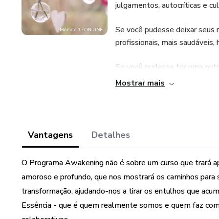
julgamentos, autocríticas e cu
Se você pudesse deixar seus r
profissionais, mais saudáveis
Se você pudesse ter uma out
vida, sua missão, a razão pela
Mostrar mais
Assim, o Programa Awakening
dimensões: eu-comigo, eu-co
do Eneagrama, que nos traz 
Vantagens
Detalhes
sobretudo, compaixão, tanto 
relacionamos.
O Programa Awakening não é sobre um curso que trará a
amoroso e profundo, que nos mostrará os caminhos para 
transformação, ajudando-nos a tirar os entulhos que a
Essência - que é quem realmente somos e quem faz com