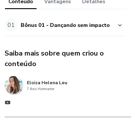
Conteúdo
Vantagens
Detalhes
01
Bônus 01 - Dançando sem impacto
Saiba mais sobre quem criou o
conteúdo
Eloiza Helena Leu
7 Ano Hotmarter
................................................................................................................................................