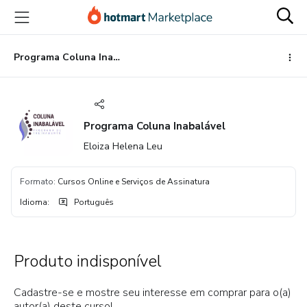
Ir
Ir
Ir
para
para
para
o
o
o
conteúdo
pagamento
rodapé
Programa Coluna Inabalável
principal
Programa Coluna Inabalável
Eloiza Helena Leu
Formato
:
Cursos Online e Serviços de Assinatura
Idioma
:
Português
Produto indisponível
Cadastre-se e mostre seu interesse em comprar para o(a)
autor(a) deste curso!