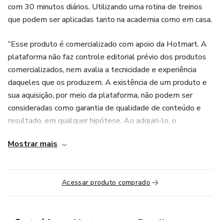
com 30 minutos diários. Utilizando uma rotina de treinos
que podem ser aplicadas tanto na academia como em casa.
“Esse produto é comercializado com apoio da Hotmart. A
plataforma não faz controle editorial prévio dos produtos
comercializados, nem avalia a tecnicidade e experiência
daqueles que os produzem. A existência de um produto e
sua aquisição, por meio da plataforma, não podem ser
consideradas como garantia de qualidade de conteúdo e
resultado, em qualquer hipótese. Ao adquiri-lo, o
comprador declara estar ciente dessas informações. Os
Mostrar mais
termos e políticas da Hotmart podem ser acessados aqui,
antes mesmo da conclusão da compra."
Acessar produto comprado