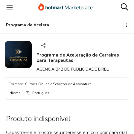
Ir
Ir
Ir
para
para
para
o
o
o
conteúdo
pagamento
rodapé
Programa de Aceleração de Carreiras para Terapeutas
principal
Programa de Aceleração de Carreiras
para Terapeutas
AGÊNCIA B42 DE PUBLICIDADE EIRELI
Formato
:
Cursos Online e Serviços de Assinatura
Idioma
:
Português
Produto indisponível
Cadastre-se e mostre seu interesse em comprar para o(a)