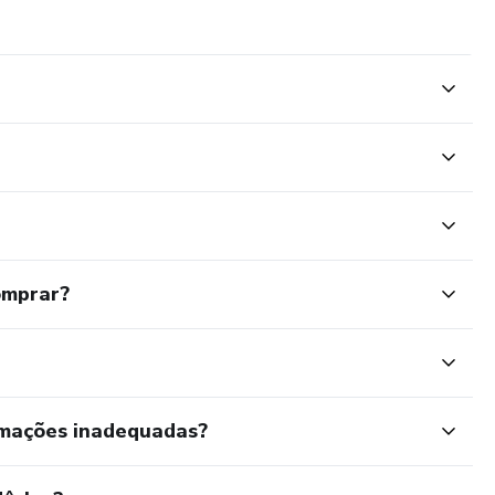
omprar?
rmações inadequadas?