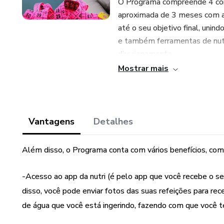
O Programa compreende 4 cons
aproximada de 3 meses com a p
até o seu objetivo final, uni
e também ferramentas de nutr
direcionamento.
Mostrar mais
O Programa é separado em 3 
-Fase Start (onde trabalhamos
Vantagens
Detalhes
-Fase de ativação e queima de
eliminação da gordura é potenc
Além disso, o Programa conta com vários benefícios, com
-Fase de manutenção (onde vo
-Acesso ao app da nutri (é pelo app que você recebe o se
disso, você pode enviar fotos das suas refeições para re
de água que você está ingerindo, fazendo com que você t