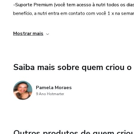
-Suporte Premium (você tem acesso à nutri todos os dias
benefício, a nutri entra em contato com você 1 x na sema
-Shopping da nutri (em cada consulta você recebe uma m
Mostrar mais
você pode trocar sua pontuação por produtos e/ou serviço
O emagrecimento não é apenas sobre o que comer, mas s
longo do processo, o Programa foi desenvolvido para te
Saiba mais sobre quem criou o
os 3 principais pilares do emagrecimento definitivo: men
Agende o seu horário para dar início a sua jornada.
Pamela Moraes
9 Ano Hotmarter
Aproveite o parcelamento sem juros!!
Te espero do outro lado!
Outros produtos de quem crio