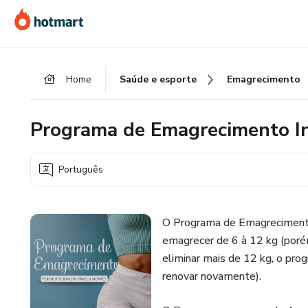
Ir
Ir
Ir
para
para
para
o
o
o
conteúdo
pagamento
rodapé
Home
Saúde e esporte
Emagrecimento
principal
Programa de Emagrecimento In
Português
O Programa de Emagrecimento 
emagrecer de 6 à 12 kg (poré
eliminar mais de 12 kg, o prog
renovar novamente).