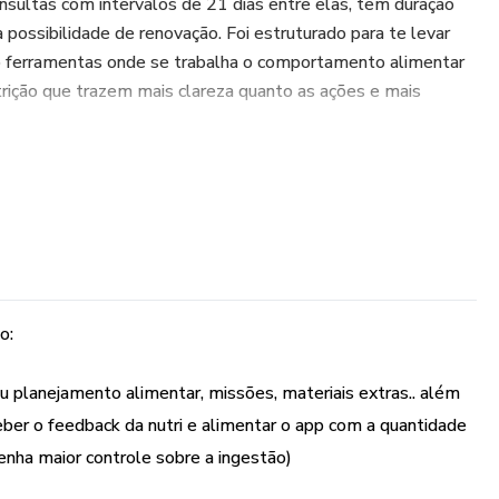
ultas com intervalos de 21 dias entre elas, tem duração
ossibilidade de renovação. Foi estruturado para te levar
ndo ferramentas onde se trabalha o comportamento alimentar
ição que trazem mais clareza quanto as ações e mais
fases:
 a organização e otimização da sua rotina)
 gordura (através de estratégias nutricionais a queima e
ializada)
o:
cê diz adeus ao efeito sanfona e aprende a manter o peso)
u planejamento alimentar, missões, materiais extras.. além
ceber o feedback da nutri e alimentar o app com a quantidade
enha maior controle sobre a ingestão)