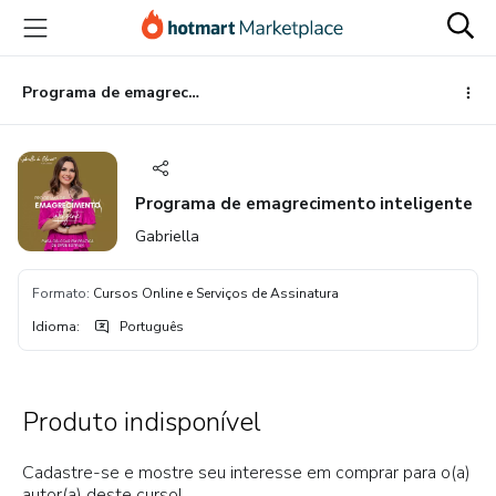
Ir
Ir
Ir
para
para
para
o
o
o
conteúdo
pagamento
rodapé
Programa de emagrecimento inteligente
principal
Programa de emagrecimento inteligente
Gabriella
Formato
:
Cursos Online e Serviços de Assinatura
Idioma
:
Português
Produto indisponível
Cadastre-se e mostre seu interesse em comprar para o(a)
autor(a) deste curso!