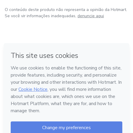
O conteúdo deste produto não representa a opinião da Hotmart.
Se você vir informações inadequadas,
denuncie aqui
em Bogotá
em Amsterdam
em Madrid
na Cidade do México
Feito com
❤
em Belo Horizonte
Conheça a Hotmart
Idioma
Português