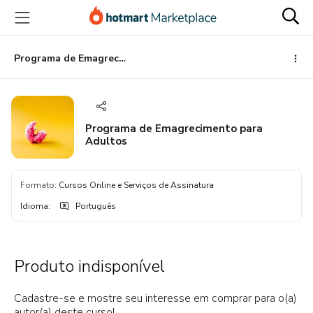
Ir
Ir
Ir
para
para
para
o
o
o
conteúdo
pagamento
rodapé
Programa de Emagrecimento para Adultos
principal
Programa de Emagrecimento para
Adultos
Formato
:
Cursos Online e Serviços de Assinatura
Idioma
:
Português
Produto indisponível
Cadastre-se e mostre seu interesse em comprar para o(a)
autor(a) deste curso!