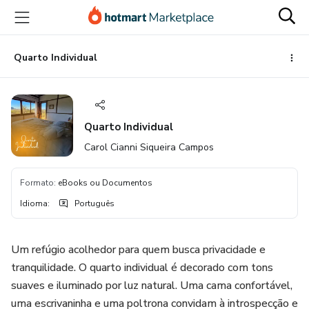
Ir
Ir
Ir
para
para
para
o
o
o
conteúdo
pagamento
rodapé
Quarto Individual
principal
Quarto Individual
Carol Cianni Siqueira Campos
Formato
:
eBooks ou Documentos
Idioma
:
Português
Um refúgio acolhedor para quem busca privacidade e
tranquilidade. O quarto individual é decorado com tons
suaves e iluminado por luz natural. Uma cama confortável,
uma escrivaninha e uma poltrona convidam à introspecção e