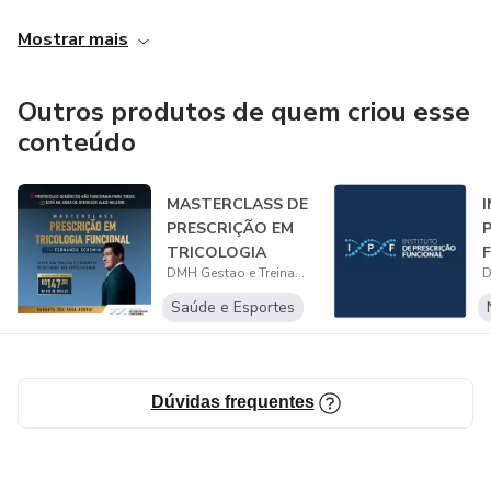
nutricionistas, farmacêuticos e profissionais de saúde que
Mostrar mais
buscam ampliar seus resultados.
Outros produtos de quem criou esse
conteúdo
MASTERCLASS DE
PRESCRIÇÃO EM
TRICOLOGIA
DMH Gestao e Treinamentos
FUNCIONAL
Saúde e Esportes
Dúvidas frequentes