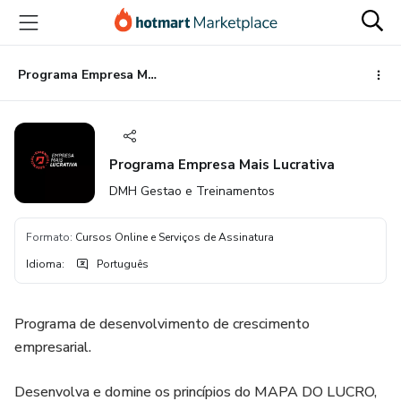
Ir
Ir
Ir
para
para
para
o
o
o
conteúdo
pagamento
rodapé
Programa Empresa Mais Lucrativa
principal
Programa Empresa Mais Lucrativa
DMH Gestao e Treinamentos
Formato
:
Cursos Online e Serviços de Assinatura
Idioma
:
Português
Programa de desenvolvimento de crescimento
empresarial.
Desenvolva e domine os princípios do MAPA DO LUCRO,