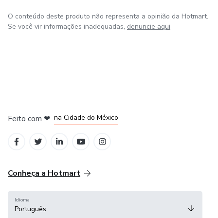
O conteúdo deste produto não representa a opinião da Hotmart.
Se você vir informações inadequadas,
denuncie aqui
em Bogotá
em Amsterdam
em Madrid
na Cidade do México
Feito com
❤
em Belo Horizonte
Conheça a Hotmart
Idioma
Português