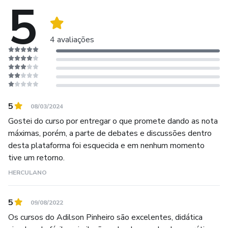
5
Ensinar
Não me importo de contar tudo o que aprendi. Ensino sem
4 avaliações
reservas ou receios.
Quero continuar a ensinar enquanto tiver forças e lucidez.
5
08/03/2024
Gostei do curso por entregar o que promete dando as nota
máximas, porém, a parte de debates e discussões dentro
desta plataforma foi esquecida e em nenhum momento
tive um retorno.
HERCULANO
5
09/08/2022
Os cursos do Adilson Pinheiro são excelentes, didática