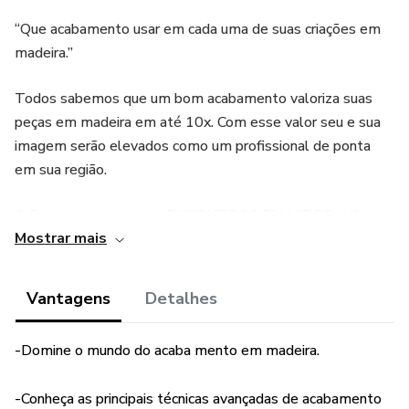
“Que acabamento usar em cada uma de suas criações em
madeira.”
Todos sabemos que um bom acabamento valoriza suas
peças em madeira em até 10x. Com esse valor seu e sua
imagem serão elevados como um profissional de ponta
em sua região.
O Programa conta com ENCONTROS EM VIDEO, AO
Mostrar mais
VIVO COM o ADILSON para tirar dúvidas e aprender
técnicas profissionais, gerando interação total da turma.
Vantagens
Detalhes
O idealizador do curso ADILSON PINHEIRO, é
simplesmente o Maior especialista em acabamento do
-Domine o mundo do acaba mento em madeira.
Brasil, em seu canal de youtube tem mais de 680 mil
inscritos e milhões de views em seus vídeos de
-Conheça as principais técnicas avançadas de acabamento
acabamento. Além de ser consultor do Programa “É DE