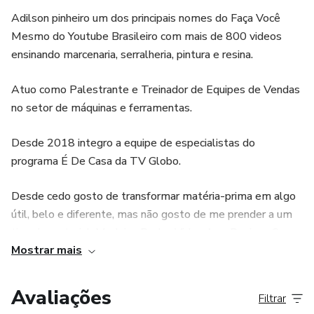
ACABAMENTO deixando seus amigos, clientes e família
Adilson pinheiro um dos principais nomes do Faça Você
de queixo caído!
Mesmo do Youtube Brasileiro com mais de 800 videos
ensinando marcenaria, serralheria, pintura e resina.
Atuo como Palestrante e Treinador de Equipes de Vendas
no setor de máquinas e ferramentas.
Desde 2018 integro a equipe de especialistas do
programa É De Casa da TV Globo.
Desde cedo gosto de transformar matéria-prima em algo
útil, belo e diferente, mas não gosto de me prender a um
tipo de material. Madeira, Pedra, Vidro, Aço, Resina... Se
Mostrar mais
pode ser cortado, moldado, curvado, colado ou soldado eu
me atrevo a trabalhar.
Avaliações
Filtrar
Com o passar dos anos descobri minha verdadeira vocação: