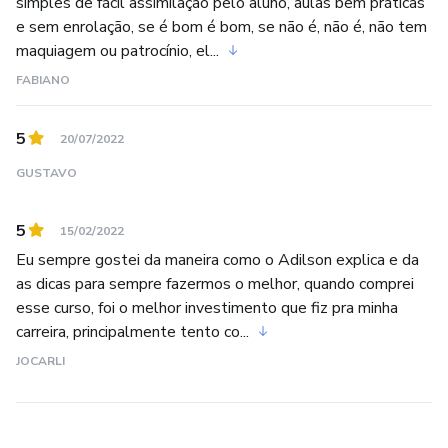
simples de fácil assimilação pelo aluno, aulas bem práticas
e sem enrolação, se é bom é bom, se não é, não é, não tem
maquiagem ou patrocínio, el...
FABIANO
5
20/07/2022
GUSTAVO
5
15/02/2022
Eu sempre gostei da maneira como o Adilson explica e da
as dicas para sempre fazermos o melhor, quando comprei
esse curso, foi o melhor investimento que fiz pra minha
carreira, principalmente tento co...
JOCARLI