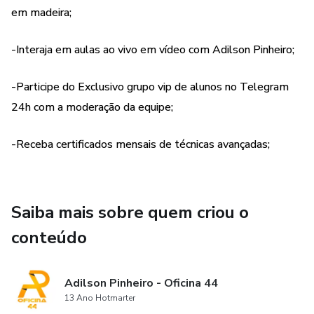
em madeira;
CASA” da Rede Globo.
As diversas técnicas aprendidas no programa terão
-Interaja em aulas ao vivo em vídeo com Adilson Pinheiro;
certificados mensais para você colocar em sua parede
gerando imediatamente autoridade para seu negócio ou
-Participe do Exclusivo grupo vip de alunos no Telegram
Hobbie!
24h com a moderação da equipe;
Para completar o pacote do programa, você tem o
-Receba certificados mensais de técnicas avançadas;
exclusivo grupo VIP no Telegram 24 horas por dia para
interagir com outros marceneiros de todo Brasil e trocar
ideias, mostrar seus trabalhos e receber dicas, opiniões e
Saiba mais sobre quem criou o
elogios dos colegas além de poder colaborar nas dúvidas
dos outros participantes e fazer muitos amigos que
conteúdo
também gostam de marcenaria.
A única certeza neste processo é que você vai se
Adilson Pinheiro - Oficina 44
13 Ano Hotmarter
transformar em pouco tempo em um ESPECIALISTA EM