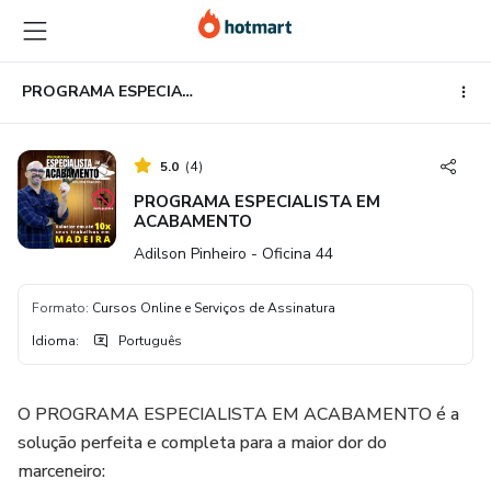
Ir
Ir
Ir
para
para
para
o
o
o
conteúdo
pagamento
rodapé
PROGRAMA ESPECIALISTA EM ACABAMENTO
principal
5.0
(
4
)
PROGRAMA ESPECIALISTA EM
ACABAMENTO
Adilson Pinheiro - Oficina 44
Formato
:
Cursos Online e Serviços de Assinatura
Idioma
:
Português
O PROGRAMA ESPECIALISTA EM ACABAMENTO é a
solução perfeita e completa para a maior dor do
marceneiro: