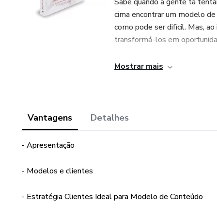
Sabe quando a gente tá tentan
cima encontrar um modelo de n
como pode ser difícil. Mas, a
transformá-los em oportunida
No ebook, vou te mostrar o m
Mostrar mais
experiências. Não é nada comp
chata e complicada, só estra
Minha missão é te ajudar a ev
Vantagens
Detalhes
economizar tempo e esforço. 
rápida e sem tanto perrengue,
- Apresentação
Então, se você tá pronto pra 
- Modelos e clientes
ebook Programa Estratégico P
como transformar os desafios
- Estratégia Clientes Ideal para Modelo de Conteúdo
Bora lá!