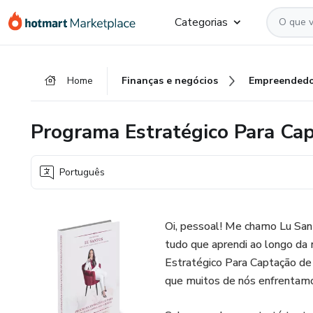
Ir
Ir
Ir
Categorias
para
para
para
o
o
o
conteúdo
pagamento
rodapé
Home
Finanças e negócios
Empreendedo
principal
Programa Estratégico Para Cap
Português
Oi, pessoal! Me chamo Lu Sant
tudo que aprendi ao longo da 
Estratégico Para Captação de
que muitos de nós enfrentamos