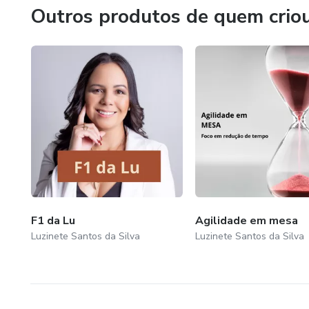
Outros produtos de quem crio
- Participe da Comunidade
F1 da Lu
Agilidade em mesa
Luzinete Santos da Silva
Luzinete Santos da Silva