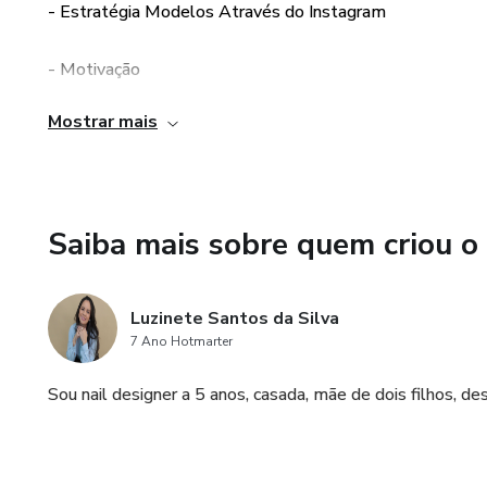
- Estratégia Modelos Através do Instagram
- Motivação
Mostrar mais
- Benefícios
- Apoio
Saiba mais sobre quem criou o
- Parcerias
- Divulgação
Luzinete Santos da Silva
7 Ano Hotmarter
- Marketing
Sou nail designer a 5 anos, casada, mãe de dois filhos, des
- Conclusão
- Atividade prática