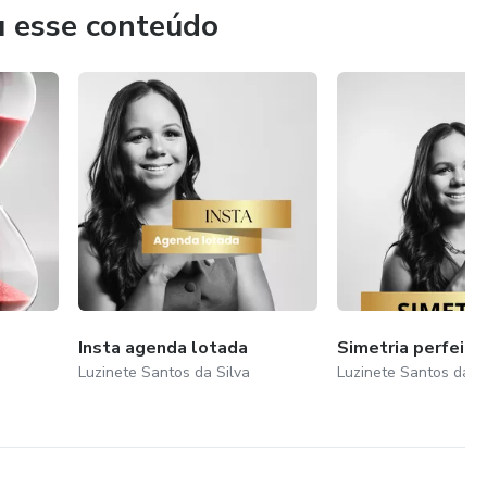
u esse conteúdo
Insta agenda lotada
Simetria perfeita
Luzinete Santos da Silva
Luzinete Santos da S