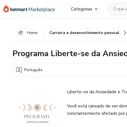
Ir
Ir
Ir
Categorias
para
para
para
o
o
o
conteúdo
pagamento
rodapé
Home
Carreira e desenvolvimento pessoal
principal
Programa Liberte-se da Ansie
Português
Liberte-se da Ansiedade e Tr
Você está cansado de ser dom
constantemente afetado por 