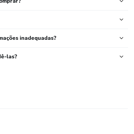
comprar?
rmações inadequadas?
ê-las?