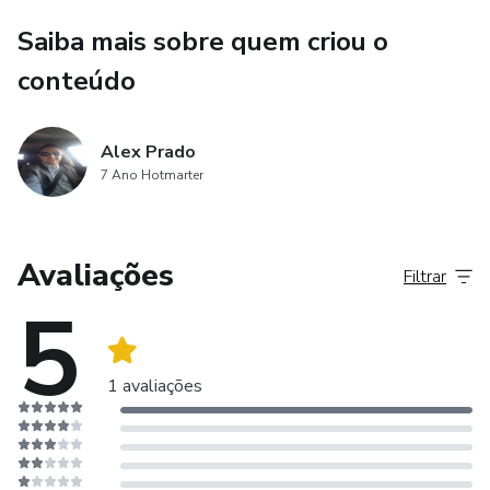
>>Bônus 1 Saladas e Acompanhamentos
Saiba mais sobre quem criou o
>>Bônus 2 Sobremesas
conteúdo
>>Bônus 3 Chás Emagrecedores
Alex Prado
>>Bônus 4 Alimentação Fitness
7 Ano Hotmarter
>>Bônus 5 Grupo Vip no Facebook
Avaliações
Aproveite as condições especiais de lançamento
Filtrar
5
1 avaliações