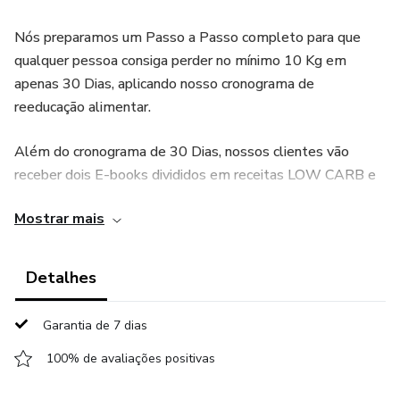
Nós preparamos um Passo a Passo completo para que
qualquer pessoa consiga perder no mínimo 10 Kg em
apenas 30 Dias, aplicando nosso cronograma de
reeducação alimentar.
Além do cronograma de 30 Dias, nossos clientes vão
receber dois E-books divididos em receitas LOW CARB e
DETOX,
Mostrar mais
>>E-book 1 Receitas Low Carb ( Café, Almoço e Janta )
Detalhes
>>E-book 2 Receitas Detox ( Sucos, Sopas e Cremes )
Garantia de 7 dias
Também preparamos mais 5 Bônus Incríveis que vão
complementar a sua Dieta
100% de avaliações positivas