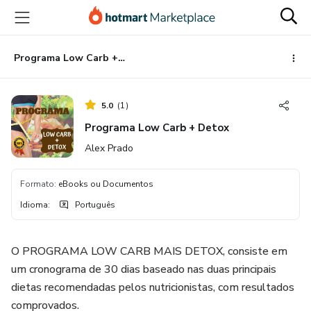
Ir
Ir
Ir
para
para
para
o
o
o
conteúdo
pagamento
rodapé
Programa Low Carb + Detox
principal
5.0
(
1
)
Programa Low Carb + Detox
Alex Prado
Formato
:
eBooks ou Documentos
Idioma
:
Português
O PROGRAMA LOW CARB MAIS DETOX, consiste em
um cronograma de 30 dias baseado nas duas principais
dietas recomendadas pelos nutricionistas, com resultados
comprovados.