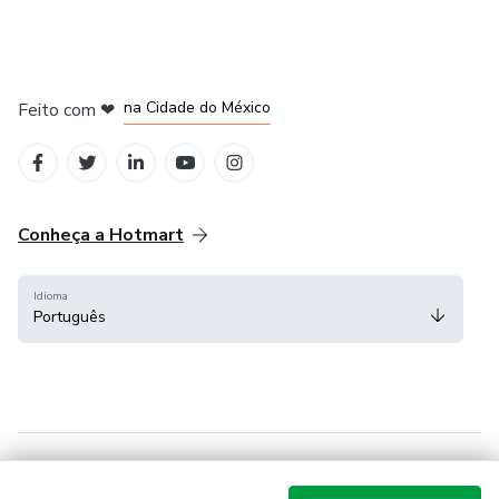
em Bogotá
em Amsterdam
em Madrid
na Cidade do México
Feito com
❤
em Belo Horizonte
Conheça a Hotmart
Idioma
Português
Central de ajuda
Termos
Privacidade
Cookies