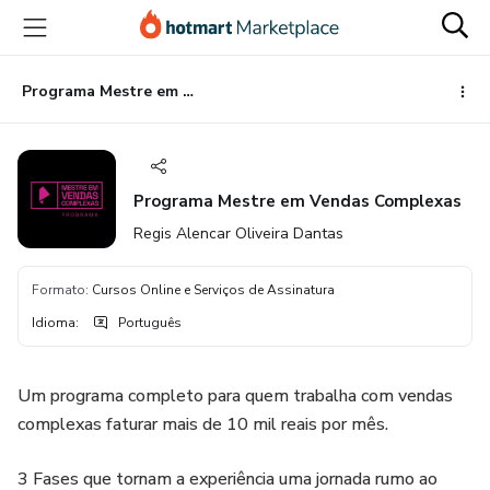
Ir
Ir
Ir
para
para
para
o
o
o
conteúdo
pagamento
rodapé
Programa Mestre em Vendas Complexas
principal
Programa Mestre em Vendas Complexas
Regis Alencar Oliveira Dantas
Formato
:
Cursos Online e Serviços de Assinatura
Idioma
:
Português
Um programa completo para quem trabalha com vendas
complexas faturar mais de 10 mil reais por mês.
3 Fases que tornam a experiência uma jornada rumo ao