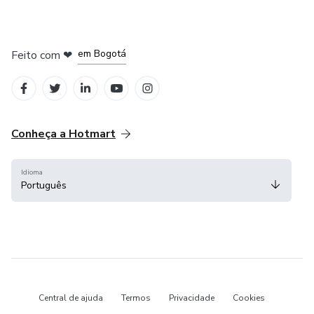
em Amsterdam
em Madrid
em Bogotá
Feito com
❤
em Belo Horizonte
na Cidade do México
Conheça a Hotmart
Idioma
Português
Central de ajuda
Termos
Privacidade
Cookies