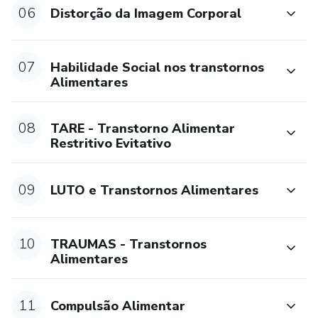
06
Distorção da Imagem Corporal
8) Motivando e Engajando seu Paciente ao Processo
9) Compulsão Alimentar
07
Habilidade Social nos transtornos
Alimentares
a. Compulsão Alimentar
b. Depressão e Compulsão Alimentar
08
TARE - Transtorno Alimentar
Restritivo Evitativo
10) Bulimia
09
LUTO e Transtornos Alimentares
AVISO: “Este produto não substitui o parecer profissional.
Sempre consulte um profissional da saúde para tratar de
assuntos relativos a saúde.”
10
TRAUMAS - Transtornos
Alimentares
11
Compulsão Alimentar