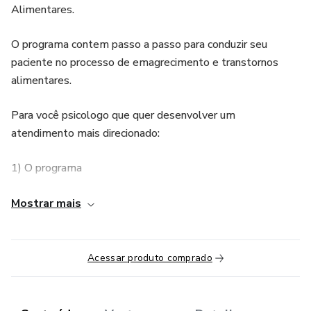
Alimentares.
O programa contem passo a passo para conduzir seu
paciente no processo de emagrecimento e transtornos
alimentares.
Para você psicologo que quer desenvolver um
atendimento mais direcionado:
1) O programa
2) Avaliação do Paciente
Mostrar mais
3) Comer Emocional
Acessar produto comprado
a. Ciclo Vicioso
b. Lidando com a Fome