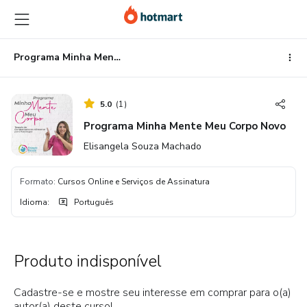
Ir
Ir
Ir
para
para
para
o
o
o
conteúdo
pagamento
rodapé
Programa Minha Mente Meu Corpo Novo
principal
5.0
(
1
)
Programa Minha Mente Meu Corpo Novo
Elisangela Souza Machado
Formato
:
Cursos Online e Serviços de Assinatura
Idioma
:
Português
Produto indisponível
Cadastre-se e mostre seu interesse em comprar para o(a)
autor(a) deste curso!