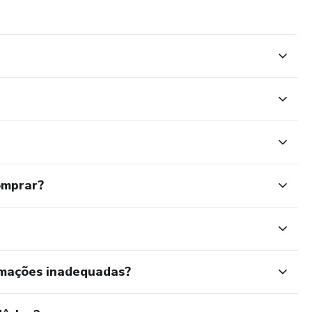
omprar?
rmações inadequadas?