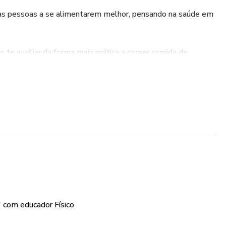
as pessoas a se alimentarem melhor, pensando na saúde em
o te auxiliar da forma mais prática a comer comida de
s.
ine
ário alimentar via APP
dor físico via APP MFIT.
 com educador Físico