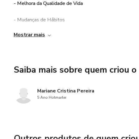
- Melhora da Qualidade de Vida
- A consultoria durará 2 mes
- Mudanças de Hábitos
- As consultas não podem se
especificada no cronograma env
Mostrar mais
- Emagrecimento
Saiba mais sobre quem criou o
Mariane Cristina Pereira
5 Ano Hotmarter
Outros produtos de quem crio