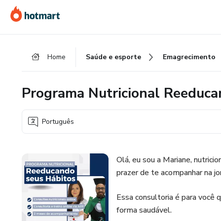
Ir
Ir
Ir
para
para
para
o
o
o
conteúdo
pagamento
rodapé
Home
Saúde e esporte
Emagrecimento
principal
Programa Nutricional Reeduca
Português
Olá, eu sou a Mariane, nutric
prazer de te acompanhar na j
Essa consultoria é para você 
forma saudável.