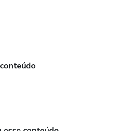
es, após esse tempo, você pode recomeçar o plano
r remarcadas para semana seguinte, apenas na semana
iado na primeira consulta nutricional
 conteúdo
u esse conteúdo