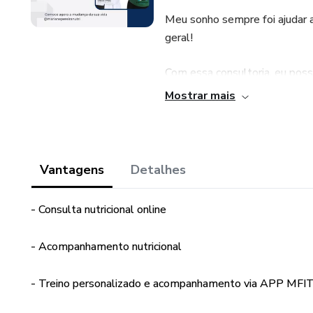
Meu sonho sempre foi ajudar 
geral!
Com essa consultoria, eu poss
verdade e não as suas emoçõe
Mostrar mais
Nessa consultoria você terá:
-> 4 consultas nutricionais onl
Vantagens
Detalhes
-> Acompanhamento do seu di
- Consulta nutricional online
-> Acompanhamento com educa
- Acompanhamento nutricional
E ai, vamos juntos nessa?7
- Treino personalizado e acompanhamento via APP MFIT
OBS.: