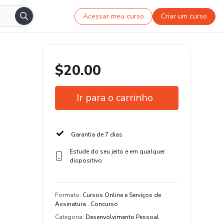
Acessar meu curso
Criar um curso
$20.00
Ir para o carrinho
Garantia de 7 dias
Estude do seu jeito e em qualquer
dispositivo
Formato
:
Cursos Online e Serviços de
Assinatura . Concurso
Categoria
:
Desenvolvimento Pessoal