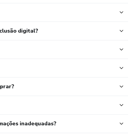
clusão digital?
mprar?
rmações inadequadas?