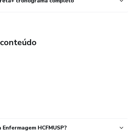
rreta+ cronograma completo
 conteúdo
cia Enfermagem HCFMUSP?