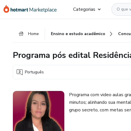
Ir
Ir
Ir
Categorias
para
para
para
o
o
o
conteúdo
pagamento
rodapé
Home
Ensino e estudo acadêmico
Concu
principal
Programa pós edital Residên
Português
Programa com video aulas gra
minutos; alinhando sua mentali
grupo secreto, com metas se