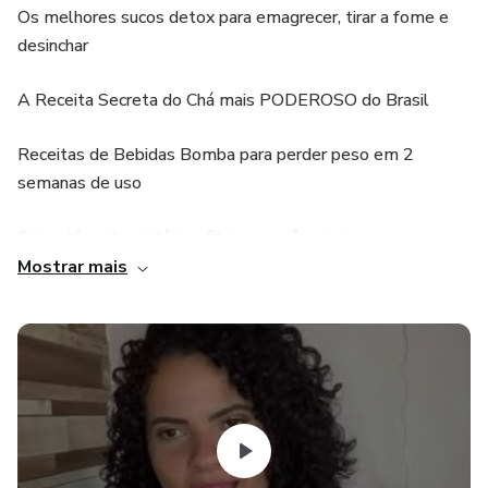
Os melhores sucos detox para emagrecer, tirar a fome e
desinchar
A Receita Secreta do Chá mais PODEROSO do Brasil
Receitas de Bebidas Bomba para perder peso em 2
semanas de uso
Sugestões de cardápios fit para você comer
saudavelmente no seu dia a dia
Mostrar mais
Receitas incríveis de Low Carb, Shakes Funcionais
Receitas de Doces Fit e séries de Circuito Funcional
para queimar gordura mesmo dormindo?