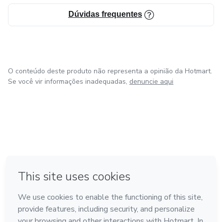
Dúvidas frequentes
O conteúdo deste produto não representa a opinião da Hotmart.
Se você vir informações inadequadas,
denuncie aqui
em Bogotá
em Amsterdam
em Madrid
na Cidade do México
Feito com
❤
em Belo Horizonte