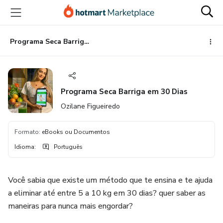
Ir
Ir
Ir
para
para
para
o
o
o
conteúdo
pagamento
rodapé
Programa Seca Barriga em 30 Dias
principal
Programa Seca Barriga em 30 Dias
Ozilane Figueiredo
Formato
:
eBooks ou Documentos
Idioma
:
Português
Você sabia que existe um método que te ensina e te ajuda
a eliminar até entre 5 a 10 kg em 30 dias? quer saber as
maneiras para nunca mais engordar?