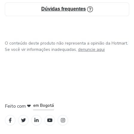
Dúvidas frequentes
O conteúdo deste produto não representa a opinião da Hotmart.
Se você vir informações inadequadas,
denuncie aqui
em Amsterdam
em Madrid
em Bogotá
Feito com
❤
em Belo Horizonte
na Cidade do México