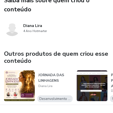
Saiba mais sobre quem criou o
conteúdo
Diana Lira
4 Ano Hotmarter
Outros produtos de quem criou esse
conteúdo
JORNADA DAS
P
LINHAGENS
P
Diana Lira
D
O
P
Desenvolvimento Pessoal