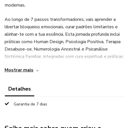
modernas.
Ao longo de 7 passos transformadores, vais aprender a
libertar bloqueios emocionais, curar padrões limitantes e
alinhar-te com a tua essência. Esta jornada profunda inclui
práticas como Human Design, Psicologia Positiva, Terapia
Desabuse-se, Numerologia Ancestral e Psicanálise
Sistémica Familiar, integradas com cura espiritual e práticas
energéticas.
Mostrar mais
Ideal para mulheres que desejam reconectar-se com o
corpo, a alma e o seu verdadeiro caminho, o programa
Detalhes
oferece um espaço seguro de cura, expansão e
alinhamento com a prosperidade.
Garantia de 7 dias
Começa agora a tua transformação interior. O teu propósito
espera por ti.