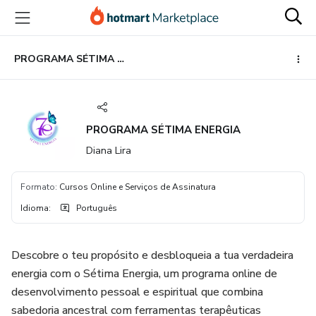
Ir
Ir
Ir
para
para
para
o
o
o
conteúdo
pagamento
rodapé
PROGRAMA SÉTIMA ENERGIA
principal
PROGRAMA SÉTIMA ENERGIA
Diana Lira
Formato
:
Cursos Online e Serviços de Assinatura
Idioma
:
Português
Descobre o teu propósito e desbloqueia a tua verdadeira
energia com o Sétima Energia, um programa online de
desenvolvimento pessoal e espiritual que combina
sabedoria ancestral com ferramentas terapêuticas