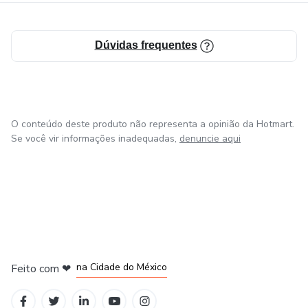
Dúvidas frequentes
O conteúdo deste produto não representa a opinião da Hotmart.
Se você vir informações inadequadas,
denuncie aqui
em Bogotá
em Amsterdam
em Madrid
na Cidade do México
Feito com
❤
em Belo Horizonte