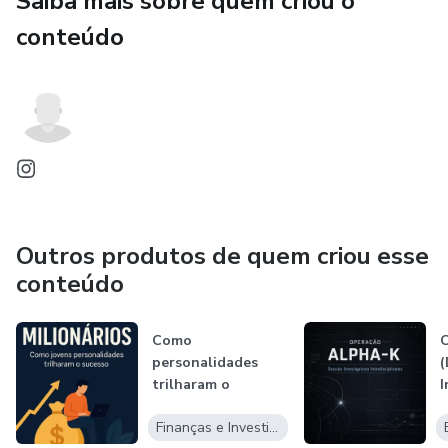
Saiba mais sobre quem criou o
conteúdo
Outros produtos de quem criou esse
conteúdo
Como
O
personalidades
(
trilharam o
I
caminho do
I
Finanças e Investimentos
sucesso ainda ced...