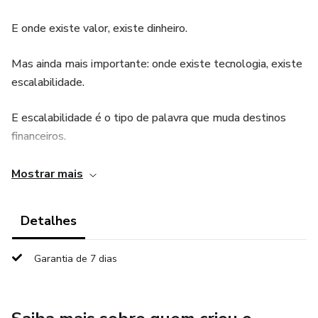
E onde existe valor, existe dinheiro.
Mas ainda mais importante: onde existe tecnologia, existe
escalabilidade.
E escalabilidade é o tipo de palavra que muda destinos
financeiros.
Este livro é a sua jornada dentro dessa lógica.
Mostrar mais
Detalhes
Garantia de 7 dias