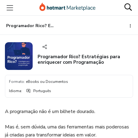
Ir
Ir
Ir
para
para
para
o
o
o
conteúdo
pagamento
rodapé
Programador Rico? Estratégias para enriquecer com Programação
principal
Programador Rico? Estratégias para
enriquecer com Programação
Formato
:
eBooks ou Documentos
Idioma
:
Português
A programação não é um bilhete dourado.
Mas é, sem dúvida, uma das ferramentas mais poderosas
já criadas para transformar ideias em valor.