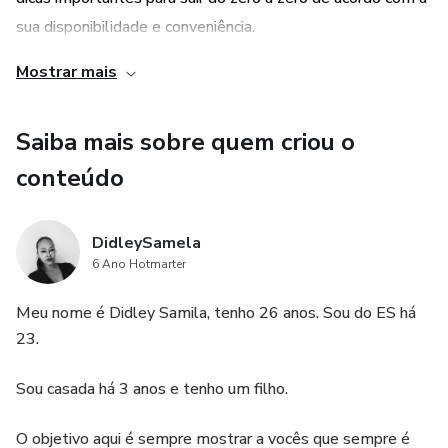
sua disponibilidade e conveniência.
Mostrar mais
3. Resultados comprovados: as dicas e passos
apresentados no e-book foram testados e comprovados
Saiba mais sobre quem criou o
por pessoas que já conseguiram aumentar suas rendas. Ao
seguir as orientações do produto, você terá a oportunidade
conteúdo
de aplicar estratégias que já deram resultados positivos
para outras pessoas, aumentando suas chances de sucesso
DidleySamela
financeiro.
6 Ano Hotmarter
Meu nome é Didley Samila, tenho 26 anos. Sou do ES há
23.
Sou casada há 3 anos e tenho um filho.
O objetivo aqui é sempre mostrar a vocês que sempre é