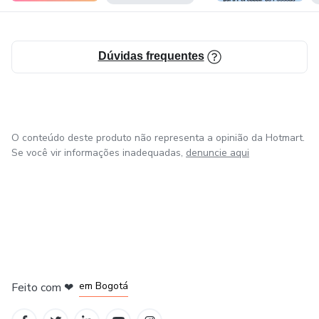
Dúvidas frequentes
O conteúdo deste produto não representa a opinião da Hotmart.
Se você vir informações inadequadas,
denuncie aqui
em Amsterdam
em Madrid
em Bogotá
Feito com
❤
em Belo Horizonte
na Cidade do México