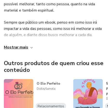
possível melhorar, tanto como pessoa, quanto na vida
material e também espiritual.
Sempre que público um ebook, penso em como isso irá
impactar a vida das pessoas, como isso irá melhorar a vida
de alguém, e diante disso busco melhorar a cada dia.
Obrigada por comprarem meu ebook, boa leitura!
Mostrar mais
A chave aqui está no auto-conhecimento pois, quanto mais
Outros produtos de quem criou esse
você treinar, melhor vai se compreender.
conteúdo
Consequentemente, melhor será a sua narrativa diante dos
outros.
O Elo Perfeito
5
P
DidleySamela
P
D
D
Relacionamentos