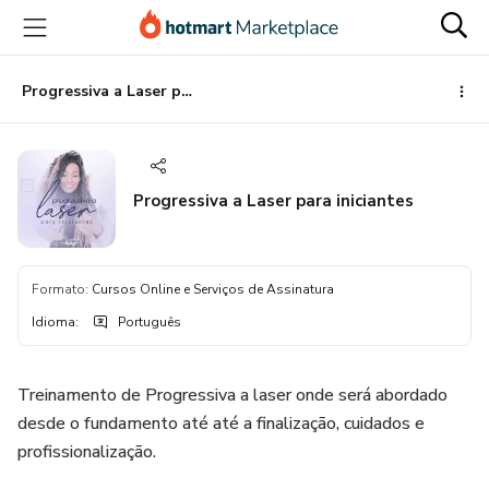
Ir
Ir
Ir
para
para
para
o
o
o
conteúdo
pagamento
rodapé
Progressiva a Laser para iniciantes
principal
Progressiva a Laser para iniciantes
Formato
:
Cursos Online e Serviços de Assinatura
Idioma
:
Português
Treinamento de Progressiva a laser onde será abordado
desde o fundamento até até a finalização, cuidados e
profissionalização.