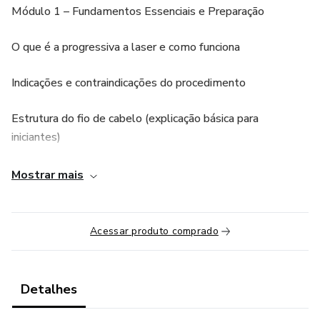
Módulo 1 – Fundamentos Essenciais e Preparação
O que é a progressiva a laser e como funciona
Indicações e contraindicações do procedimento
Estrutura do fio de cabelo (explicação básica para
iniciantes)
Produtos e equipamentos necessários (laser, escova,
Mostrar mais
secador, redutores sem formol, protetores)
Diagnóstico capilar: como avaliar se o cabelo pode receber
Acessar produto comprado
o procedimento
Higienização e preparação do fio (lavagem, divisão em
Detalhes
mechas, biossegurança)