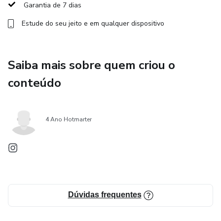
Garantia de 7 dias
Abordagem: Teoria objetiva + demonstração rápida de
diagnóstico e preparação.
Estude do seu jeito e em qualquer dispositivo
Módulo 2 – Técnica da Progressiva a Laser (Passo a Passo
Prático)
Saiba mais sobre quem criou o
conteúdo
Aplicação correta do produto redutor
Tempo de pausa adequado
4 Ano Hotmarter
Secagem do cabelo antes da aplicação do laser
Uso do laser: temperatura, movimentos e número de
passadas por mecha
Dúvidas frequentes
Finalização do cabelo com brilho e alinhamento